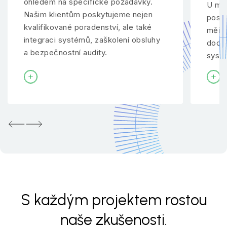
ohledem na specifické požadavky.
U mno
Našim klientům poskytujeme nejen
posky
kvalifikované poradenství, ale také
měřen
integraci systémů, zaškolení obsluhy
dodav
a bezpečnostní audity.
systé
Předchozí
Další
S každým projektem rostou
naše zkušenosti.