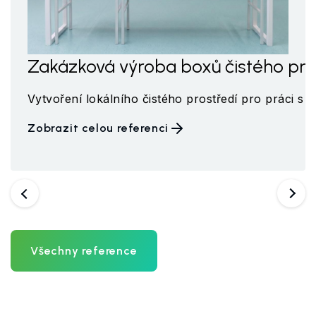
metr
Zakázková výroba boxů čistého pro
ené profesorem Zbořilem v Centru nanotechnologií na V
byla integrovanou součástí nově budovaného, rekonstruo
Vytvoření lokálního čistého prostředí pro práci s
Zobrazit celou referenci
Předchozí
Další
Všechny reference