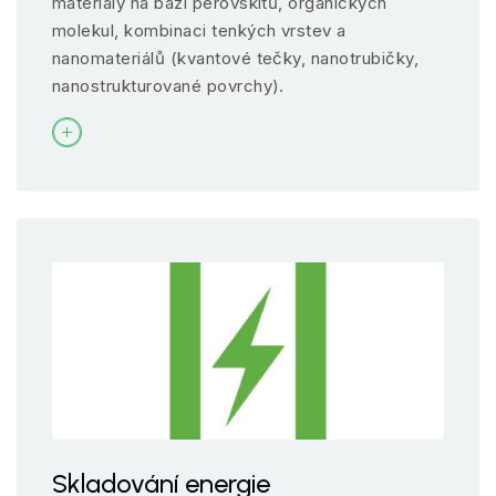
materiály na bázi perovskitů, organických
molekul, kombinaci tenkých vrstev a
nanomateriálů (kvantové tečky, nanotrubičky,
nanostrukturované povrchy).
Skladování energie