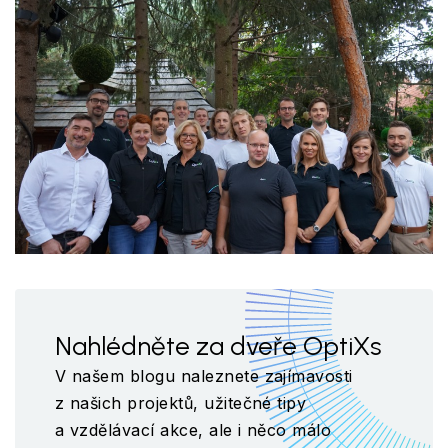
Nahlédněte za dveře OptiXs
V našem blogu naleznete zajímavosti
z našich projektů, užitečné tipy
a vzdělávací akce, ale i něco málo