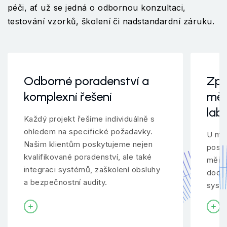
péči, ať už se jedná o odbornou konzultaci,
testování vzorků, školení či nadstandardní záruku.
Odborné poradenství a
Zpr
komplexní řešení
měř
lab
Každý projekt řešíme individuálně s
ohledem na specifické požadavky.
U mno
Našim klientům poskytujeme nejen
posky
kvalifikované poradenství, ale také
měřen
integraci systémů, zaškolení obsluhy
dodav
a bezpečnostní audity.
systé