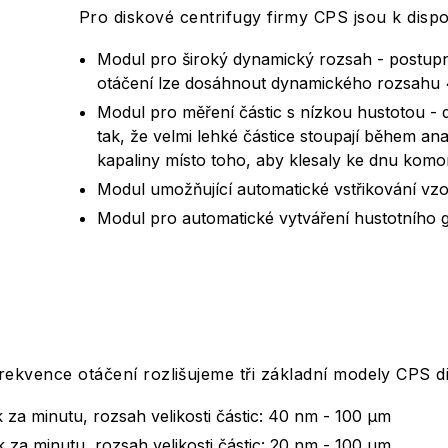
Pro diskové centrifugy firmy CPS jsou k dispoz
Modul pro široký dynamický rozsah - postup
otáčení lze dosáhnout dynamického rozsahu 
Modul pro měření částic s nízkou hustotou - 
tak, že velmi lehké částice stoupají během a
kapaliny místo toho, aby klesaly ke dnu komo
Modul umožňující automatické vstřikování vz
Modul pro automatické vytváření hustotního 
rekvence otáčení rozlišujeme tři základní modely CPS d
za minutu, rozsah velikosti částic: 40 nm - 100 μm
za minutu, rozsah velikosti částic: 20 nm - 100 μm