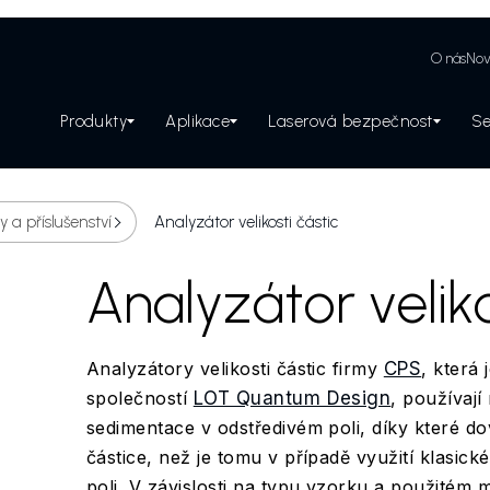
O nás
Nov
Produkty
Aplikace
Laserová bezpečnost
Se
Zabezpečení laserového pracoviště
 a příslušenství
Analyzátor velikosti částic
Analyzátor veliko
Analyzátory velikosti částic firmy
CPS
, která
společností
LOT Quantum Design
, používají
sedimentace v odstředivém poli, díky které d
částice, než je tomu v případě využití klasic
poli. V závislosti na typu vzorku a použitém