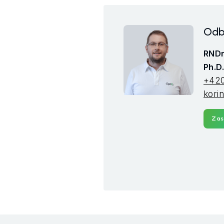
Odb
RNDr
Ph.D
+420
kori
Zas