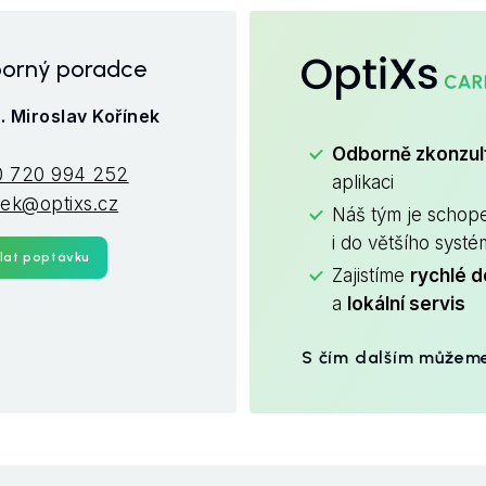
OptiXs
orný poradce
. Miroslav Kořínek
.
Odborně zkonzu
 720 994 252
aplikaci
nek@optixs.cz
Náš tým je schop
i do většího syst
lat poptávku
Zajistíme
rychlé d
a
lokální servis
S čím dalším můžem