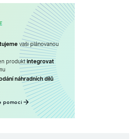
CARE
ltujeme
vaši plánovanou
en produkt
integrovat
ému
odání náhradních dílů
e pomoci