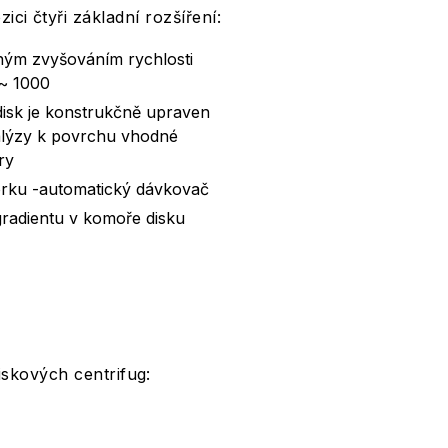
ici čtyři základní rozšíření:
ným zvyšováním rychlosti
~ 1000
disk je konstrukčně upraven
nalýzy k povrchu vhodné
ry
orku -automatický dávkovač
gradientu v komoře disku
iskových centrifug: