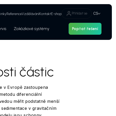
Přihlásit se
CS
inky
Reference
Vzdělávání
Kontakt
E-shop
rvis
Zakázkové systémy
Poptat řešení
Hledat
Bezpečnostní audity a kategorizace laserových zařízení
sti částic
 je v Evropě zastoupena
 metodu diferenciální
ovedou měřit podstatně menší
ké sedimentace v gravitačním
 modelu jsou schopny