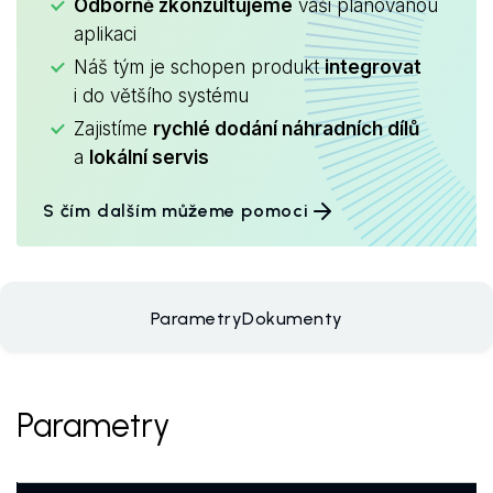
Odborně zkonzultujeme
vaši plánovanou
aplikaci
Náš tým je schopen produkt
integrovat
i do většího systému
Zajistíme
rychlé dodání náhradních dílů
a
lokální servis
S čím dalším můžeme pomoci
Parametry
Dokumenty
Parametry