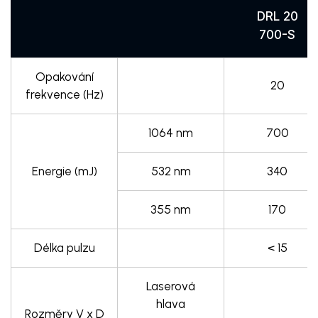
DRL 20
700-S
Opakování
20
frekvence (Hz)
1064 nm
700
Energie (mJ)
532 nm
340
355 nm
170
Délka pulzu
< 15
Laserová
hlava
Rozměry V x D