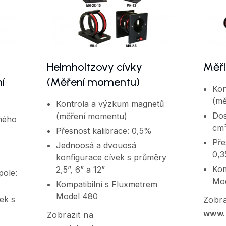
Helmholtzovy cívky
Měří
í
(Měření momentu)
Kon
(mě
Kontrola a výzkum magnetů
Dos
(měření momentu)
ného
cm²
Přesnost kalibrace: 0,5%
Pře
Jednoosá a dvouosá
0,
konfigurace cívek s průměry
Kom
2,5”, 6” a 12”
pole:
Mo
Kompatibilní s Fluxmetrem
Model 480
ek s
Zobra
www.
Zobrazit na