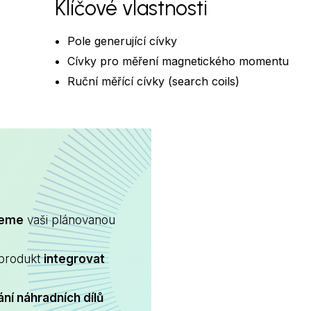
Klíčové vlastnosti
Pole generující cívky
Cívky pro měření magnetického momentu
Ruční měřící cívky (search coils)
ARE
jeme
vaši plánovanou
 produkt
integrovat
ní náhradních dílů