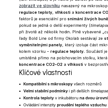
zobrazit ve slovníku
nasazený na mikroskop 
regulace teploty
,
vlhkosti
a
koncentrace C
faktorů je esenciální pro
snímání živých bun
pokud se jedná o delší experimenty (
timelaps
při životě až několik hodin. Plně vybavené „
c
řady Bold Line od firmy Okolab sestávají ze
s
vyměnitelnými panely
, který izoluje část mi
kolem vzorku –
regulace teploty
. Součástí j
umístěná přímo na polohovacím stolku, která 
koncentrace CO2–O2
a
vlhkosti
v bezprostře
Klíčové vlastnosti
Kompatibilní s mikroskopy
všech rozměrů
Velmi stabilní podmínky
i při delších
timelapse
Kontrola teploty
v inkubátoru
na dvou úrovn
Ovládání intenzity
proudění teplého vzduchu