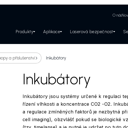
O nás
Nov
Produkty
Aplikace
Laserová bezpečnost
Se
Zabezpečení laserového pracoviště
opy a příslušenství
Inkubátory
Inkubátory
Inkubátory jsou systémy určené k regulaci tep
řízení vlhkosti a koncentrace CO2 -O2. Inku
a regulace zmíněných faktorů je nezbytná při
cell imaging), obzvlášť pokud se biologické v
(tzv. timelapse) a je nutné je udržet po tuto d