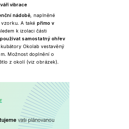
váří vibrace
enční nádobě
, naplněné
 vzorku. A také
přímo v
ledem k izolaci části
 používat samostatný ohřev
nkubátory Okolab vestavěný
lem. Možnost doplnění o
tlo z okolí (viz obrázek).
CARE
ltujeme
vaši plánovanou