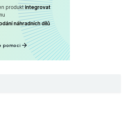
en produkt
integrovat
ému
odání náhradních dílů
e pomoci