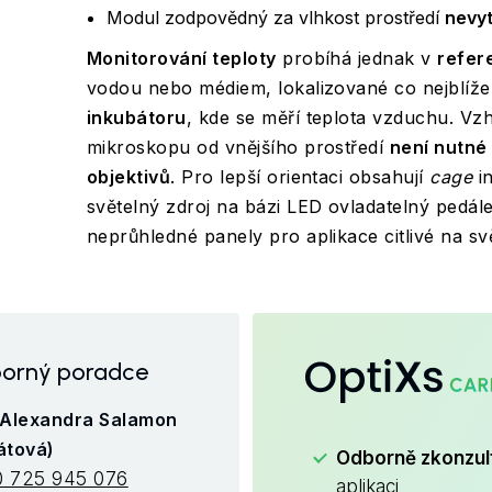
Modul zodpovědný za vlhkost prostředí
nevyt
Monitorování teploty
probíhá jednak v
refer
vodou nebo médiem, lokalizované co nejblíže
inkubátoru
, kde se měří teplota vzduchu. Vzh
mikroskopu od vnějšího prostředí
není nutné
objektivů
. Pro lepší orientaci obsahují
cage
i
světelný zdroj na bázi LED ovladatelný pedá
neprůhledné panely pro aplikace citlivé na svě
OptiXs
orný poradce
 Alexandra Salamon
átová)
Odborně zkonzu
 725 945 076
aplikaci