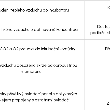
R
udění teplého vzduchu do inkubátoru
Dostup
vlhkého vzduchu o definované koncentraci
podložní sk
CO2 a O2 proudící do inkubační komůrky
Př
 vzduchu dosažena skrze polopropustnou
membránu
lsky přívětivý ovladací panel s dotykovým
plejem propojený s ostatními ovladači
Z