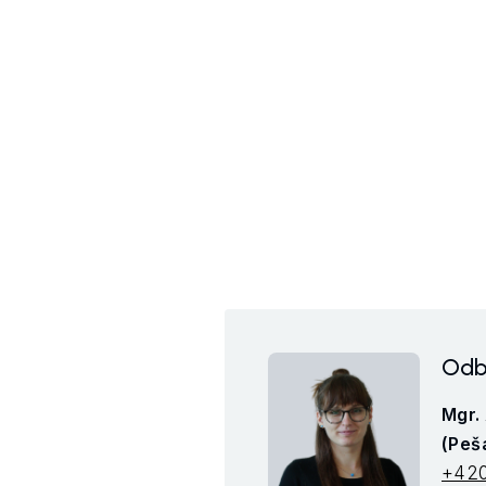
Odb
Mgr.
(Peš
+420