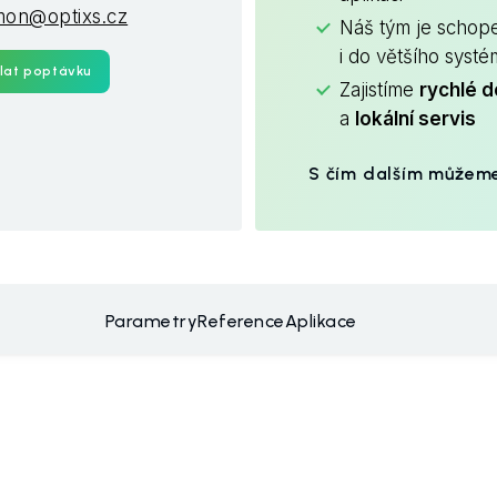
mon@optixs.cz
Náš tým je schop
i do většího syst
lat poptávku
Zajistíme
rychlé d
a
lokální servis
S čím dalším můžem
Parametry
Reference
Aplikace