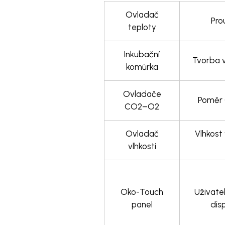
Ovladač
Pro
teploty
Inkubační
Tvorba 
komůrka
Ovladače
Poměr 
CO2–O2
Ovladač
Vlhkost
vlhkosti
Oko-Touch
Uživate
panel
dis