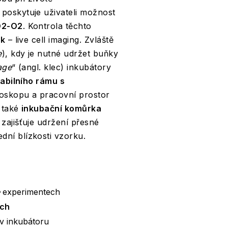
poskytuje uživateli možnost
O2-O2
. Kontrola těchto
ěk
– live cell imaging. Zvláště
e
), kdy je nutné udržet buňky
age
“ (angl. klec) inkubátory
tabilního rámu s
kroskopu a pracovní prostor
e také
inkubační komůrka
zajišťuje udržení přesné
dní blízkosti vzorku.
experimentech
ích
v inkubátoru