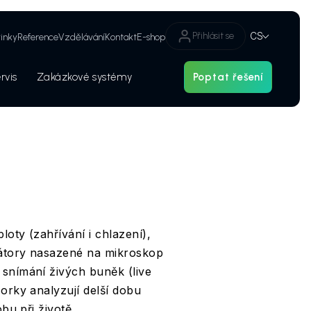
Přihlásit se
CS
inky
Reference
Vzdělávání
Kontakt
E-shop
rvis
Zakázkové systémy
Poptat řešení
Hledat
Bezpečnostní audity a kategorizace laserových zařízení
loty (zahřívání i chlazení),
bátory nasazené na mikroskop
 snímání živých buněk (live
zorky analyzují delší dobu
obu při životě