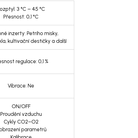
ozptyl: 3 °C – 45 °C
Přesnost: 0,1 °C
né inzerty: Petriho misky,
la, kultivační destičky a další
esnost regulace: 0,1 %
Vibrace: Ne
ON/OFF
Proudění vzduchu
Cykly CO2–O2
obrazení parametrů
Kalibrace