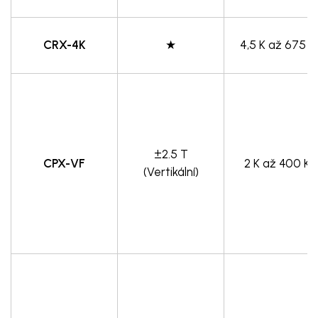
CRX-4K
★
4,5 K až 675 K
±2.5 T
CPX-VF
2 K až 400 K
(Vertikální)