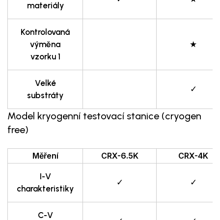
materiály
Kontrolovaná
výměna
★
vzorku 1
Velké
✓
substráty
Model kryogenní testovací stanice (cryogen
free)
Měření
CRX-6.5K
CRX-4K
I-V
✓
✓
charakteristiky
C-V