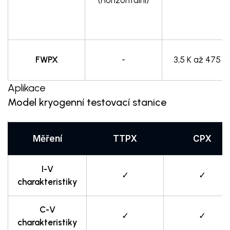
FWPX
-
3,5 K až 475 K
Aplikace
Model kryogenní testovací stanice
Měření
TTPX
CPX
I-V
✓
✓
charakteristiky
C-V
✓
✓
charakteristiky