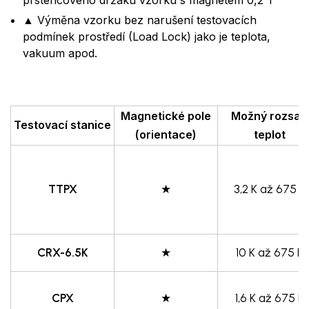
▲ Výměna vzorku bez narušení testovacích
podmínek prostředí (Load Lock) jako je teplota,
vakuum apod.
Magnetické pole
Možný rozsah
Testovací stanice
(orientace)
teplot
TTPX
★
3,2 K až 675 K
CRX-6.5K
★
10 K až 675 K
CPX
★
1,6 K až 675 K