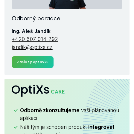
Odborný poradce
Ing. Aleš Jandík
+420 607 014 292
jandik@optixs.cz
Zaslat poptávku
OptiXs
CARE
Odborně zkonzultujeme
vaši plánovanou
aplikaci
Náš tým je schopen produkt
integrovat