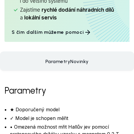
i do většího systému
Zajistíme
rychlé dodání náhradních dílů
a
lokální servis
S čím dalším můžeme pomoci
Parametry
Novinky
Parametry
★ Doporučený model
✓ Model je schopen měřit
• Omezená možnost mřit Hallův jev pomocí
prstencového držáku vzorku s magnetem 0,2 T