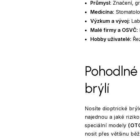
Průmysl
: Značení, g
Medicína
: Stomatolo
Výzkum a vývoj:
Labo
Malé firmy a OSVČ
:
Hobby uživatelé
: Ře
Pohodlné 
brýlí
Nosíte dioptrické brý
najednou a jaké rizik
speciální modely
(OTG
nosit přes většinu bě