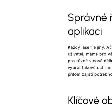
Správné ř
aplikaci
Každý laser je jiný. 
uživatel, máme pro vá
pro různé vlnové dél
vybrat takové ochran
přitom zajistí potřeb
Klíčové ob