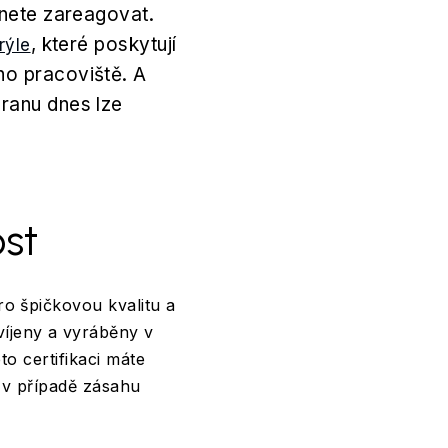
hnete zareagovat.
, které poskytují
rýle
ho pracoviště. A
hranu dnes lze
ost
o špičkovou kvalitu a
víjeny a vyráběny v
éto certifikaci máte
k v případě zásahu