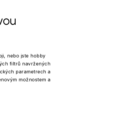
vou
ji, nebo jste hobby
ých filtrů navržených
nických parametrech a
, cenovým možnostem a