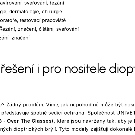
ravírování, svařování, řezání
gie, dermatologie, chirurgie
ratoře, testovací pracoviště
 Řezání, značení, čištění, svařování
zání, značení
řešení i pro nositele diop
le? Žádný problém. Víme, jak nepohodlné může být nosit
o představuje špatně sedící ochrana. Společnost UNIVE
 - Over The Glasses)
, které jsou navrženy tak, aby j
žných dioptrických brýlí. Tyto modely zajišťují dokonalé