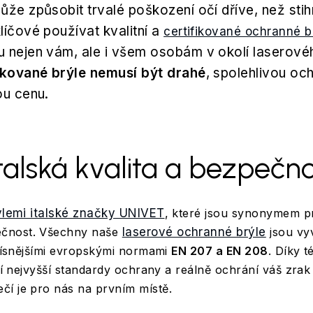
ůže způsobit trvalé poškození očí dříve, než sti
líčové používat kvalitní a
certifikované ochranné b
u nejen vám, ale i všem osobám v okolí laserové
ikované brýle nemusí být drahé
, spolehlivou oc
ou cenu.
talská kvalita a bezpečn
ýlemi italské značky UNIVET
, které jsou synonymem pr
čnost. Všechny naše
laserové ochranné brýle
jsou vy
jpřísnějšími evropskými normami
EN 207 a EN 208
. Díky t
ňují nejvyšší standardy ochrany a reálně ochrání váš zra
čí je pro nás na prvním místě.