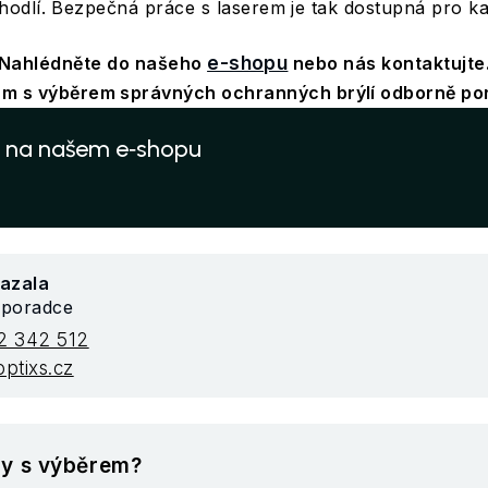
odlí. Bezpečná práce s laserem je tak dostupná pro k
Nahlédněte do našeho
e-shopu
nebo nás kontaktujte
ám s výběrem správných ochranných brýlí odborně po
le na našem e‑shopu
azala
 poradce
2 342 512
ptixs.cz
dy s výběrem?