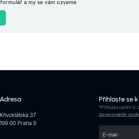
ý formulář a my se vám ozveme
z
Adresa
Přihlaste se 
*Přihlašováním k 
zpracováním osob
Křivoklátská 37
199 00 Praha 9