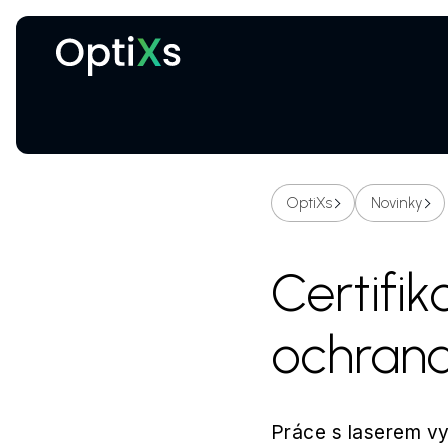
Kryogenní a magnetické systémy
Certifikované ochranné brýle proti laseru
OptiXs
Novinky
Certifik
ochrana
Práce s laserem vy