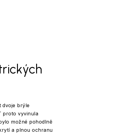
trických
 dvoje brýle
T proto vyvinula
e bylo možné pohodlně
 krytí a plnou ochranu