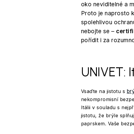
oko neviditelné a m
Proto je naprosto k
spolehlivou ochran
nebojte se –
certif
pořídit i za rozumn
UNIVET: I
Vsaďte na jistotu s
br
nekompromisní bezpe
Itálii v souladu s ne
jistotu, že brýle spl
paprskem. Vaše bezpe