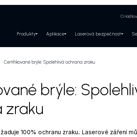
O nás
Nov
Produkty
Aplikace
Laserová bezpečnost
Se
Zabezpečení laserového pracoviště
Certifikované brýle: Spolehlivá ochrana zraku
ované brýle: Spolehl
 zraku
žaduje 100% ochranu zraku. Laserové záření můž