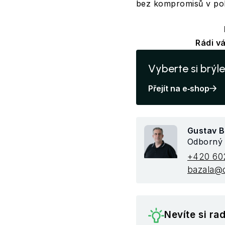
bez kompromisů v poh
Rádi v
Vyberte si brý
Přejít na e‑shop
Gustav B
Odborný
+420 60
bazala@o
Nevíte si ra