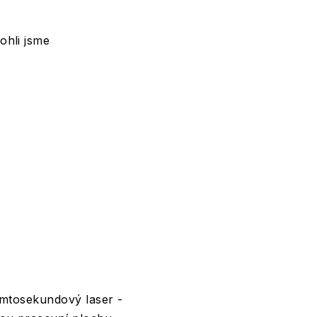
ohli jsme
emtosekundový laser -