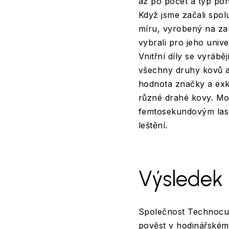
až po počet a typ po
Když jsme začali spol
míru, vyrobený na za
vybrali pro jeho univ
Vnitřní díly se vyrábě
všechny druhy kovů a 
hodnota značky a exkl
různé drahé kovy. Mo
femtosekundovým lase
leštění.
Výsledek
Společnost Technocu
pověst v hodinářském 