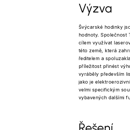
Výzva
Švýcarské hodinky jso
hodnoty. Společnost 
cílem využívat laser
této země, která zahr
ředitelem a spoluzakl
příležitost přinést v
vyráběly především l
jako je elektroeroziv
velmi specifickým sou
vybavených dalšími fu
Řešení