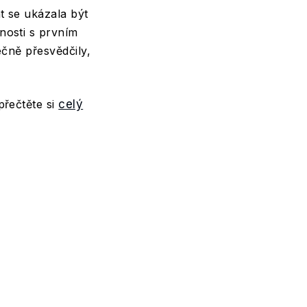
t se ukázala být
nosti s prvním
ečně přesvědčily,
přečtěte si
celý