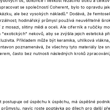
hybových os, dokonce i velikost řezacího boxu a celko
upracovat se společností Coherent, bylo to opravdu jako
kázku, ale bez vysokých nákladů." Dodává, že femtosek
erzálnost; hodinářský průmysl používá neuvěřitelně širo
jí z mosazi, slitiny mědi a oceli. Ale ciferník a ručičky
"exotických" nekovů, aby se zvýšila jejich estetická při
uzivita. Příkladem může být keramika, uhlíková vlákna
ntavon poznamenává, že všechny tyto materiály lze sn
rem, často bez nutnosti následných kroků zpracování, 
t postupuje od úspěchu k úspěchu, má úspěšné podnik
průmyslu, navíc roste poptávka po dílech pro další pře