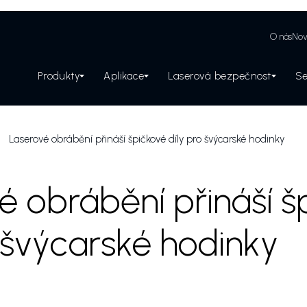
O nás
Nov
Produkty
Aplikace
Laserová bezpečnost
Se
Zabezpečení laserového pracoviště
Laserové obrábění přináší špičkové díly pro švýcarské hodinky
é obrábění přináší š
o švýcarské hodinky