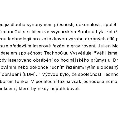
u již dlouho synonymem přesnosti, dokonalosti, spolehl
TechnoCut se sídlem ve švýcarském Bonfolu byla založ
ovou technologii pro zakázkovou výrobu drobných dílů 
nuje především laserové řezání a gravírování. Julien 
adatelem společnosti TechnoCut. Vysvětluje: "Věřili jsme
ýhody laserového obrábění do hodinářského průmyslu. Dr
isováním nebo dokonce ručním řezáním/rytím s občasný
ní obrábění (EDM). " Výzvou bylo, že společnost Technoc
borem funkcí. V počáteční fázi si však jednoduše nemohl
nkcemi, které by nikdy nepotřebovali.