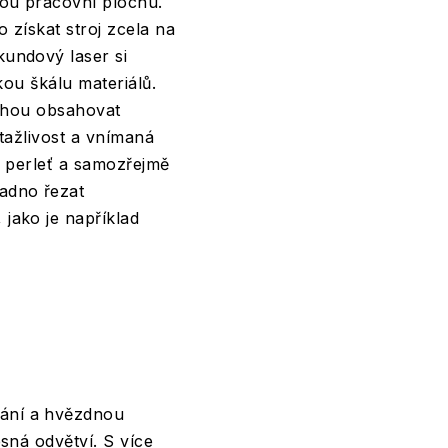
vou pracovní plochu.
 získat stroj zcela na
undový laser si
kou škálu materiálů.
 mohou obsahovat
tažlivost a vnímaná
, perleť a samozřejmě
adno řezat
jako je například
ání a hvězdnou
sná odvětví. S více