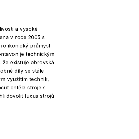
ivosti a vysoké
ena v roce 2005 s
pro ikonický průmysl
Montavon je technickým
, že existuje obrovská
obné díly se stále
m využitím technik,
ut chtěla stroje s
i dovolit luxus strojů