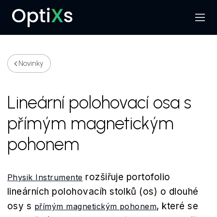
Menu
Hledat
Novinky
Lineární polohovací osa s
přímým magnetickým
pohonem
rozšiřuje portofolio
Physik Instrumente
lineárních polohovacíh stolků (os) o dlouhé
osy s
, které se
přímým magnetickým pohonem