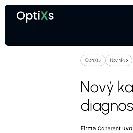
Kryogenní a magnetické systémy
Certifikované ochranné brýle proti laseru
OptiXs
Novinky
Nový ka
diagnos
Firma
uvol
Coherent