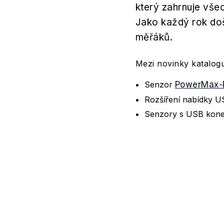
který zahrnuje vše
Jako každý rok doš
měřáků.
Mezi novinky katalogu
Senzor
PowerMax-
Rozšíření nabídky U
Senzory s USB konek