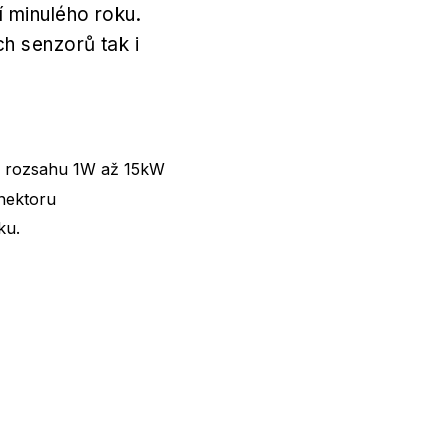
 minulého roku.
h senzorů tak i
 v rozsahu 1W až 15kW
nektoru
ku.