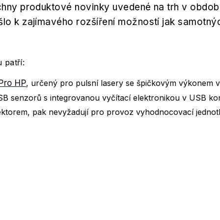
chny produktové novinky uvedené na trh v období
lo k zajímavého rozšíření možností jak samotnýc
 patří:
Pro HP
, určený pro pulsní lasery se špičkovým výkonem
SB senzorů s integrovanou vyčítací elektronikou v USB ko
torem, pak nevyžadují pro provoz vyhodnocovací jednot