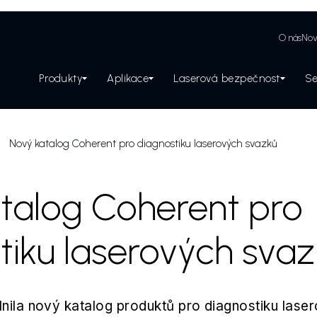
O nás
Nov
Produkty
Aplikace
Laserová bezpečnost
Se
Zabezpečení laserového pracoviště
Nový katalog Coherent pro diagnostiku laserových svazků
talog Coherent pro
tiku laserových sva
nila nový katalog produktů pro diagnostiku lase