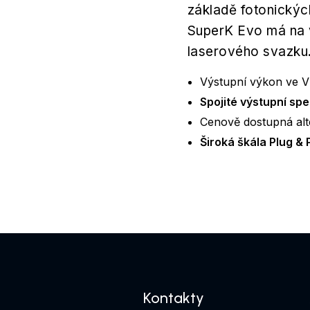
základě fotonickýc
SuperK Evo má na v
laserového svazku
Výstupní výkon ve V
Spojité výstupní s
Cenově dostupná alt
Široká škála Plug & 
Kontakty