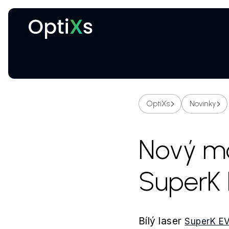
Kryogenní a magnetické systémy
Certifikované ochranné brýle proti laseru
OptiXs
Novinky
Nový mo
SuperK
Bílý laser
SuperK E