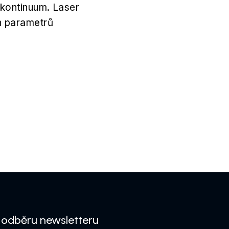
rkontinuum. Laser
h parametrů
k odběru newsletteru