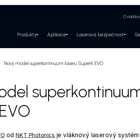
O nás
Nov
Produkty
Aplikace
Laserová bezpečnost
Se
Zabezpečení laserového pracoviště
Nový model superkontinuum laseru SuperK EVO
del superkontinuum
 EVO
od
je vláknový laserový systém
VO
NKT Photonics