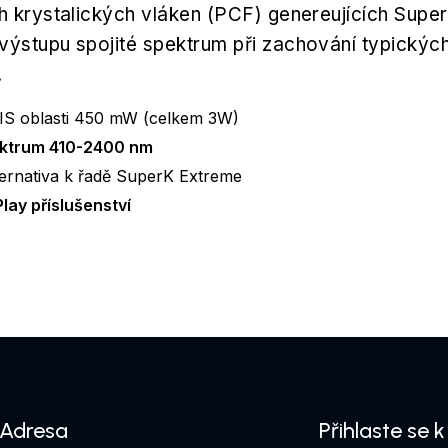
h krystalických vláken (PCF) genereujících Supe
ýstupu spojité spektrum při zachování typickýc
.
IS oblasti 450 mW (celkem 3W)
pektrum 410-2400 nm
ernativa k řadě SuperK Extreme
Play příslušenství
Adresa
Přihlaste se 