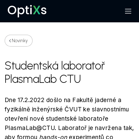
Menu
Hledat
Novinky
Studentská laboratoř
PlasmaLab CTU
Dne 17.2.2022 došlo na Fakultě jaderné a
fyzikálně inženýrské ČVUT ke slavnostnímu
otevření nové studentské laboratoře
PlasmaLab@CTU. Laboratoř je navržena tak,
aby formou
hands-on
experimentů co