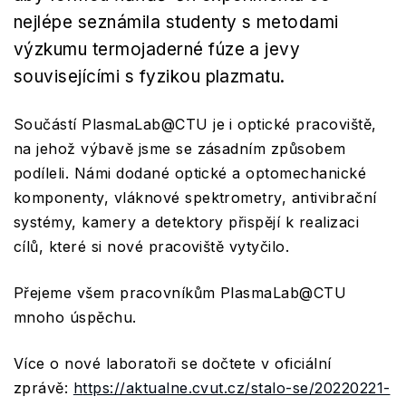
nejlépe seznámila studenty s metodami
výzkumu termojaderné fúze a jevy
souvisejícími s fyzikou plazmatu.
Součástí PlasmaLab@CTU je i optické pracoviště,
na jehož výbavě jsme se zásadním způsobem
podíleli. Námi dodané optické a optomechanické
komponenty, vláknové spektrometry, antivibrační
systémy, kamery a detektory přispějí k realizaci
cílů, které si nové pracoviště vytyčilo.
Přejeme všem pracovníkům PlasmaLab@CTU
mnoho úspěchu.
Více o nové laboratoři se dočtete v oficiální
zprávě:
h
ttps://aktualne.cvut.cz/stalo-se/20220221-