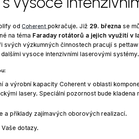
 s vysoce intenzivní
plify od
pokračuje. Již
29. března
se mů
Coherent
ené na téma
Faraday rotátorů a jejich využití v 
při svých výzkumných činnostech pracují s petta
dalšími vysoce intenzivními laserovými systémy
ou:
í a výrobní kapacity Coherent v oblasti kompone
ckými lasery. Speciální pozornost bude kladena
e a příklady zajímavých oborových realizací.
 Vaše dotazy.