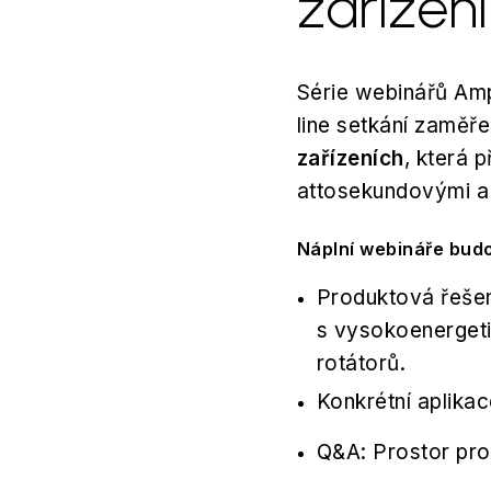
zařízení
Série webinářů Am
line setkání zaměř
zařízeních
, která 
attosekundovými a 
Náplní webináře bud
Produktová řešen
s vysokoenergeti
rotátorů.
Konkrétní aplikac
Q&A: Prostor pro