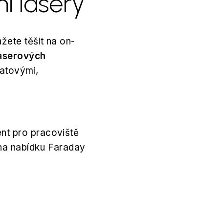
mi lasery
žete těšit na on-
laserových
watovými,
.
nt pro pracoviště
 na nabídku Faraday