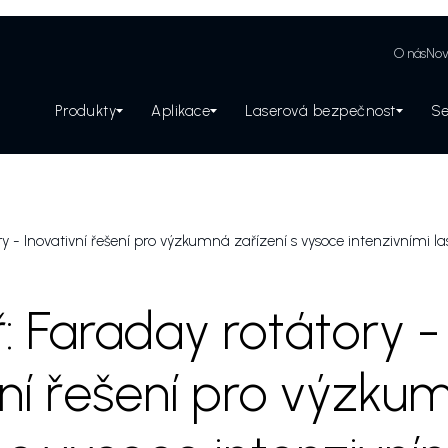
O nás
Nov
Produkty
Aplikace
Laserová bezpečnost
Se
Zabezpečení laserového pracoviště
y - Inovativní řešení pro výzkumná zařízení s vysoce intenzivními la
: Faraday rotátory -
vní řešení pro výzku