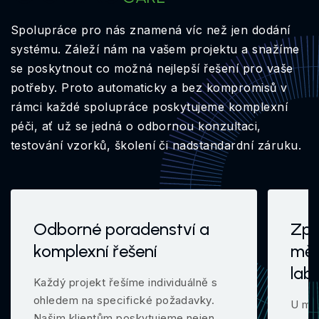
Spolupráce pro nás znamená víc než jen dodání
systému. Záleží nám na vašem projektu a snažíme
se poskytnout co možná nejlepší řešení pro vaše
potřeby. Proto automaticky a bez kompromisů v
rámci každé spolupráce poskytujeme komplexní
péči, ať už se jedná o odbornou konzultaci,
testování vzorků, školení či nadstandardní záruku.
Odborné poradenství a
Zpr
komplexní řešení
měř
lab
Každý projekt řešíme individuálně s
ohledem na specifické požadavky.
U mno
Našim klientům poskytujeme nejen