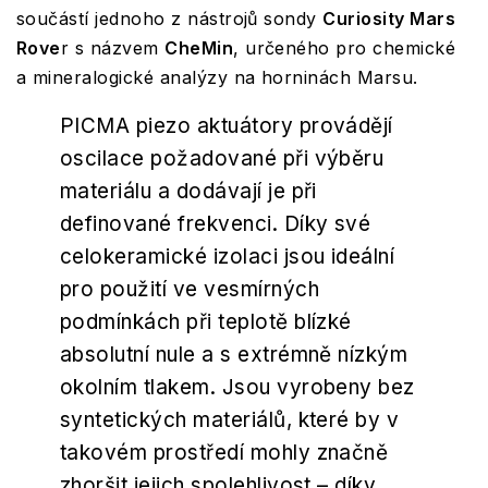
součástí jednoho z nástrojů sondy
Curiosity Mars
Rove
r s názvem
CheMin
, určeného pro chemické
a mineralogické analýzy na horninách Marsu.
PICMA piezo aktuátory provádějí
oscilace požadované při výběru
materiálu a dodávají je při
definované frekvenci. Díky své
celokeramické izolaci jsou ideální
pro použití ve vesmírných
podmínkách při teplotě blízké
absolutní nule a s extrémně nízkým
okolním tlakem. Jsou vyrobeny bez
syntetických materiálů, které by v
takovém prostředí mohly značně
zhoršit jejich spolehlivost – díky