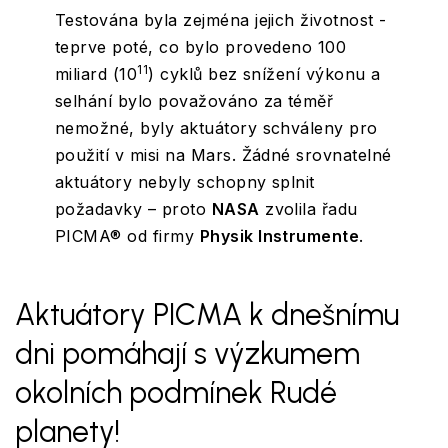
Testována byla zejména jejich životnost -
teprve poté, co bylo provedeno 100
11
miliard (10
) cyklů bez snížení výkonu a
selhání bylo považováno za téměř
nemožné, byly aktuátory schváleny pro
použití v misi na Mars. Žádné srovnatelné
aktuátory nebyly schopny splnit
požadavky – proto
NASA
zvolila řadu
PICMA® od firmy
Physik Instrumente
.
Aktuátory PICMA k dnešnímu
dni pomáhají s výzkumem
okolních podmínek Rudé
planety!