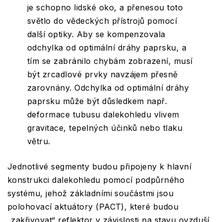
je schopno lidské oko, a přenesou toto
světlo do vědeckých přístrojů pomocí
další optiky. Aby se kompenzovala
odchylka od optimální dráhy paprsku, a
tím se zabránilo chybám zobrazení, musí
být zrcadlové prvky navzájem přesně
zarovnány. Odchylka od optimální dráhy
paprsku může být důsledkem např.
deformace tubusu dalekohledu vlivem
gravitace, tepelných účinků nebo tlaku
větru.
Jednotlivé segmenty budou připojeny k hlavní
konstrukci dalekohledu pomocí podpůrného
systému, jehož základními součástmi jsou
polohovací aktuátory (PACT), které budou
„zakřivovat“ reflektor v závislosti na stavu ovzduší