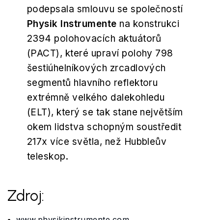
podepsala smlouvu se společností
Physik Instrumente
na konstrukci
2394 polohovacích aktuátorů
(PACT), které upraví polohy 798
šestiúhelníkových zrcadlových
segmentů hlavního reflektoru
extrémně velkého dalekohledu
(ELT), který se tak stane největším
okem lidstva schopným soustředit
217x více světla, než Hubbleův
teleskop.
Zdroj:
www.physikinstrumente.com