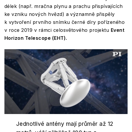
délek (např. mračna plynu a prachu přispívajících
ke vzniku nových hvězd) a významně přispěly
k vytvoření prvního snímku černé díry pořízeného
v roce 2019 v rámci celosvětového projektu
Event
Horizon Telescope (EHT).
Jednotlivé antény mají průměr až 12