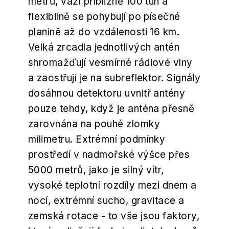
metrů, váží přibližně 100 tun a
flexibilně se pohybují po písečné
planině až do vzdálenosti 16 km.
Velká zrcadla jednotlivých antén
shromažďují vesmírné rádiové vlny
a zaostřují je na subreflektor. Signály
dosáhnou detektoru uvnitř antény
pouze tehdy, když je anténa přesně
zarovnána na pouhé zlomky
milimetru. Extrémní podmínky
prostředí v nadmořské výšce přes
5000 metrů, jako je silný vítr,
vysoké teplotní rozdíly mezi dnem a
nocí, extrémní sucho, gravitace a
zemská rotace - to vše jsou faktory,