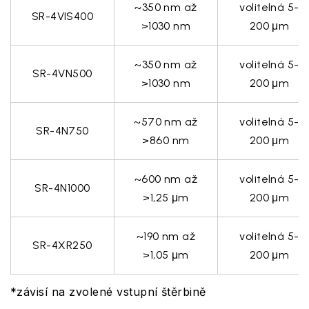
~
350 nm až
volitelná 5-
SR-4VIS400
>1030 nm
200 μm
~
350 nm až
volitelná 5-
SR-4VN500
>
1030 nm
200 μm
~
570 nm až
volitelná 5-
SR-4N750
>860 nm
200 μm
~
600 nm až
volitelná 5-
SR-4N1000
>1,25 μm
200 μm
~
190 nm až
volitelná 5-
SR-4XR250
>1,05 μm
200 μm
*závisí na zvolené vstupní štěrbině