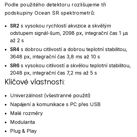
Podle použitého detektoru rozlišujeme tři
podskupiny Ocean SR spektrometrů:
SR2
s vysokou rychlostí akvizice a skvělým
odstupem signál-šum, 2098 px, integrační čas 1 µs
až 2 s
SR4
s dobrou citlivostí a dobrou teplotní stabilitou,
3648 px, integrační čas 3,8 ms až 10 s
SR6
s vysokou citlivostí a skvělou teplotní stabilitou,
2048 px, integrační čas 7,2 ms až 5 s
Klíčové vlastnosti:
Univerzálnost (všestranné použití)
Napájení a komunikace s PC přes USB
Malé rozměry
Modularita
Plug & Play