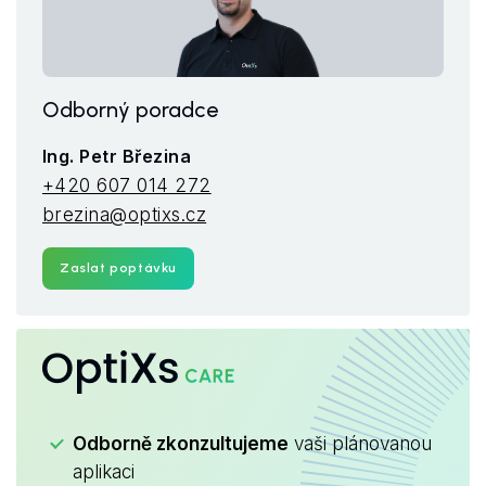
Odborný poradce
Ing. Petr Březina
+420 607 014 272
brezina@optixs.cz
Zaslat poptávku
OptiXs
CARE
Odborně zkonzultujeme
vaši plánovanou
aplikaci