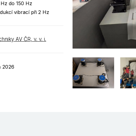
2 Hz do 150 Hz
dukcí vibrací při 2 Hz
hniky AV ČR, v. v. i.
n 2026