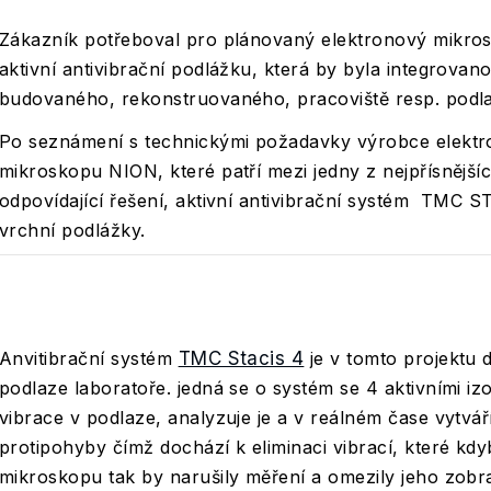
Zákazník potřeboval pro plánovaný elektronový mikro
aktivní antivibrační podlážku, která by byla integrovan
budovaného, rekonstruovaného, pracoviště resp. podla
Po seznámení s technickými požadavky výrobce elekt
mikroskopu NION, které patří mezi jedny z nejpřísnější
odpovídající řešení, aktivní antivibrační systém TMC 
vrchní podlážky.
Anvitibrační systém
TMC Stacis 4
je v tomto projektu 
podlaze laboratoře. jedná se o systém se 4 aktivními iz
vibrace v podlaze, analyzuje je a v reálném čase vytváří
protipohyby čímž dochází k eliminaci vibrací, které kdy
mikroskopu tak by narušily měření a omezily jeho zobr