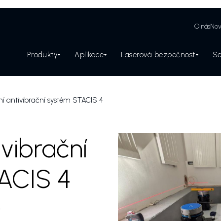
O nás
Nov
Produkty
Aplikace
Laserová bezpečnost
Se
Zabezpečení laserového pracoviště
ní antivibrační systém STACIS 4
ivibrační
ACIS 4