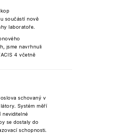
skop
ou součástí nově
hy laboratoře.
ronového
ch, jsme navrhnuli
STACIS 4 včetně
doslova schovaný v
olátory. Systém měří
 neviditelné
by se dostaly do
azovací schopnosti.