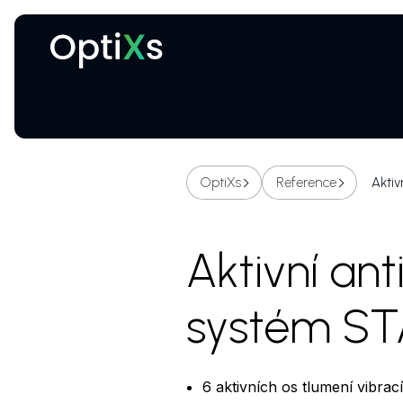
Kryogenní a magnetické systémy
Certifikované ochranné brýle proti laseru
OptiXs
Reference
Aktiv
Aktivní ant
systém ST
6 aktivních os tlumení vibrací