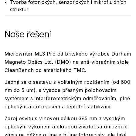
Tvorba fotonických, senzorických i mikrofluidních
struktur
Naše řešení
Microwriter ML3 Pro od britského výrobce Durham
Magneto Optics Ltd. (DMO) na anti-vibračním stole
CleanBench od amerického TMC.
Jedná se o sestavu s volitelným rozlišením (od 600
nm do 5 um), s vysoce přesným polohovacím
systémem s interferometrickým odměřováním, plně
optickým autofokusem a teplotní stabilizací.
Zdroj osvitu s vlnovou délkou 385 nm a vysokým
optickým výkonem a dlouhou životností umožňuje
zápis na běžné g-line a h-line fotorezisty, ale také