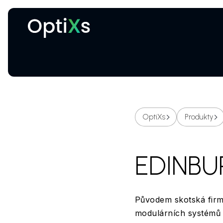
Kryogenní a magnetické systémy
Certifikované ochranné brýle proti laseru
OptiXs
Produkty
EDINBU
Původem skotská firma
modulárních systémů p