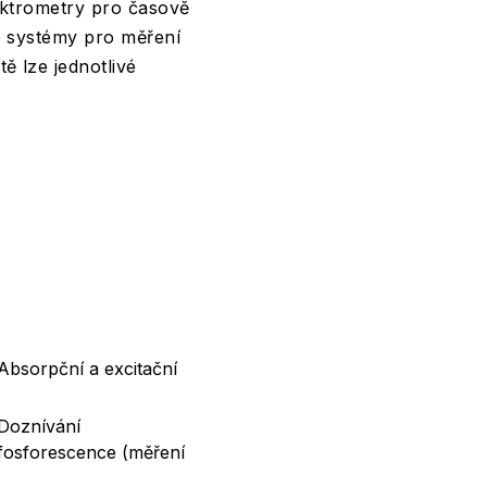
ektrometry pro časově
é systémy pro měření
 lze jednotlivé
Absorpční a excitační
 Doznívání
fosforescence (měření