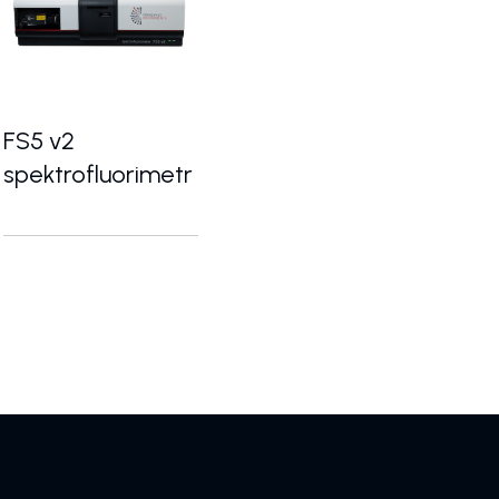
FS5 v2
spektrofluorimetr
luorimetr s vysokou citlivostí
Kompaktní vysoce citlivý spektrofluorimetr pro širokou