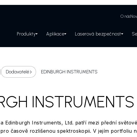
O nás
Nov
Produkty
Aplikace
Laserová bezpečnost
Se
Zabezpečení laserového pracoviště
Dodavatelé
EDINBURGH INSTRUMENTS
RGH INSTRUMENTS
 Edinburgh Instruments, Ltd. patří mezi přední světov
ro časově rozlišenou spektroskopii. V jejím portfoliu