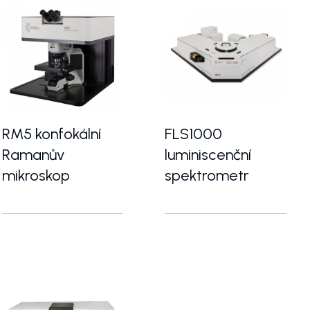
RM5 konfokální
FLS1000
Ramanův
luminiscenční
mikroskop
spektrometr
laserovou zábleskovou fotolýzu
Kompaktní a plně automatizovaný konfokální Ramanův
Kompletní luminiscenční l