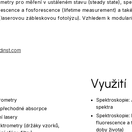
metry pro měření v ustáleném stavu (steady state), sp
rescence a fosforescence (lifetime measurement) a tak
laserovou zábleskovou fotolýzu). Vzhledem k modularitě
inst.com
Využití
rometry
Spektroskopie: 
spektra
 přechodné absorpce
Spektroskopie:
í lasery
fluorescence a 
ektrometry (držáky vzorků,
doby života)