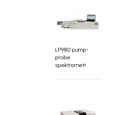
LP980 pump-
probe
spektrometr
Modulární spektrometr pro 