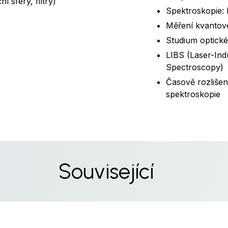
í sféry, filtry)
Spektroskopie:
Měření kvantov
Studium optické
LIBS (Laser-In
Spectroscopy)
Časově rozliše
spektroskopie
Související