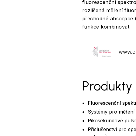
fluorescenční spektro
rozlišená měření fluo
přechodné absorpce (
funkce kombinovat.
www.ed
Produkty
Fluorescenční spekt
Systémy pro měření
Pikosekundové pulsn
Příslušenství pro sp