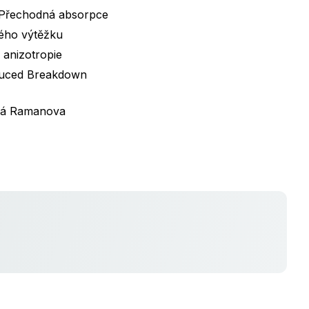
 Přechodná absorpce
ého výtěžku
 anizotropie
duced Breakdown
ná Ramanova