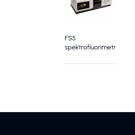
FS5
spektrofluorimetr
Kompaktní modulární spektrof