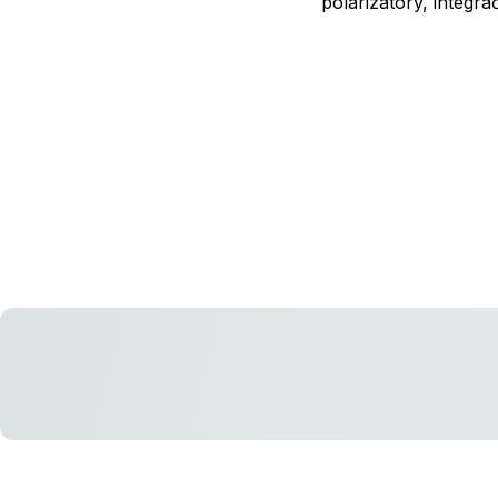
polarizátory, integračn