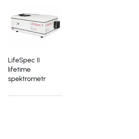
LifeSpec II
lifetime
spektrometr
 mikroskop pro analytické a výzkumné účely
aboratoř v rámci jednoho přístroje
Spektrometr pro přesné měření doby života fluore