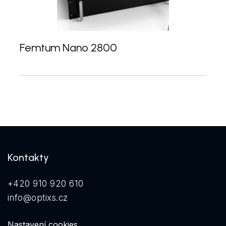
Femtum Nano 2800
Femtum Nano 2800 je nanosekundový vláknový pul
Kontakty
+420 910 920 610
info@optixs.cz
Nastavení cookies