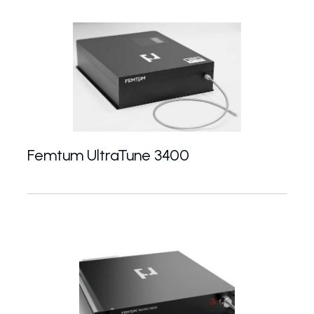
Femtum UltraTune 3400
Femtum UltraTune 3400 je první komerční ultrafast