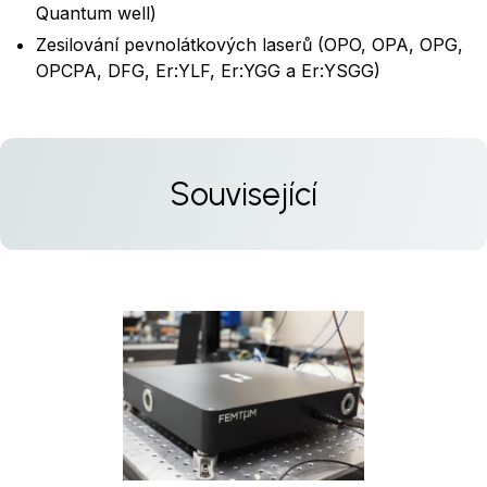
Quantum well)
Zesilování pevnolátkových laserů (OPO, OPA, OPG,
OPCPA, DFG, Er:YLF, Er:YGG a Er:YSGG)
Související