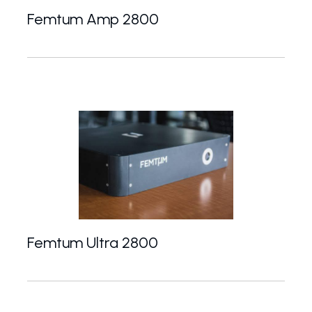
Femtum Amp 2800
Femtum Amp 2800 je první komerční zesilovač s fl
Femtum Ultra 2800
Femtum Ultra 2800 je první 3-µm ultrafast vláknový