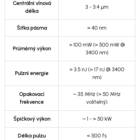
Centrální vlnová
3 - 3.4 µm
délka
Šířka pásma
> 40 nm
> 100 mW (> 500 mW @
Průměrný výkon
3400 nm)
> 3.5 nJ (> 17 nJ @ 3400
Pulzní energie
nm)
Opakovací
~ 35 MHz (> 50 MHz
frekvence
volitelný)
Špičkový výkon
~ 1 - > 50 kW
Délka pulzu
< 500 fs