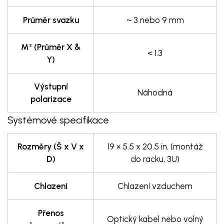
Průměr svazku
~ 3 nebo 9 mm
M² (Průměr X &
< 1.3
Y)
Výstupní
Náhodná
polarizace
Systémové specifikace
Rozměry (Š x V x
19 × 5.5 x 20.5 in. (montáž
D)
do racku, 3U)
Chlazení
Chlazení vzduchem
Přenos
Optický kabel nebo volný