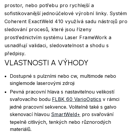
prostor, nebo potřebu pro rychlejší a
sofistikovanější jednoúčelové výrobní linky. Systém
Coherent ExactWeld 410 využívá sadu nástrojů pro
sledování procesů, které jsou řízeny
prostřednictvím systému Laser FrameWork a
usnadňují validaci, sledovatelnost a shodu s
předpisy.
VLASTNOSTI A VÝHODY
Dostupné s pulzními nebo cw, multimode nebo
singlemode laserovými zdroji
Pevná pracovní hlava s nastavitelnou velikostí
svařovacího bodu
FLBK 60 VarioOptics
v rámci
jedné pracovní sekvence. Volitelně také s galvo
skenovací hlavou
SmartWeld+
pro svařování
tepelně citlivých, tenkých nebo různorodých
materiálů.