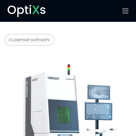
Menu
Hledat
Laserové svařování