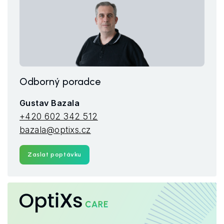
Odborný poradce
Gustav Bazala
+420 602 342 512
bazala@optixs.cz
Zaslat poptávku
OptiXs
CARE