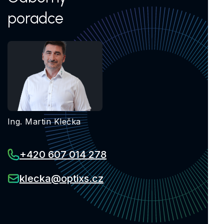
poradce
Ing. Martin Klečka
+420 607 014 278
klecka@optixs.cz