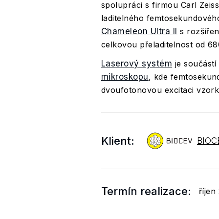
spolupráci s firmou Carl Zeis
laditelného femtosekundovéh
Chameleon Ultra II
s rozšíře
celkovou přeladitelnost od 6
Laserový systém
je součástí
mikroskopu
, kde femtosekund
dvoufotonovou excitaci vzork
Klient:
BIOC
Termín realizace:
říjen