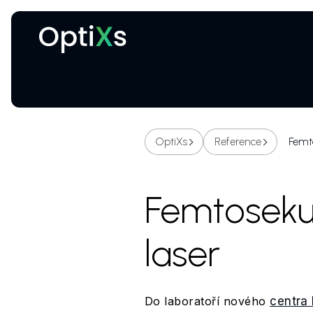
Kryogenní a magnetické systémy
Certifikované ochranné brýle proti laseru
OptiXs
Reference
Femt
Femtosek
laser
Do laboratoří nového
centra