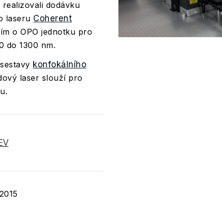
s realizovali dodávku
o laseru
Coherent
ním o OPO jednotku pro
80 do 1300 nm.
 sestavy
konfokálního
ový laser slouží pro
u.
EV
 2015