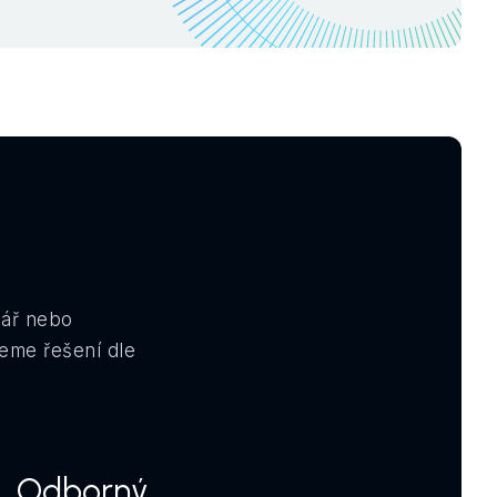
lář nebo
eme řešení dle
Odborný