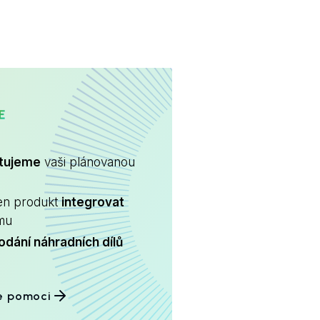
CARE
ltujeme
vaši plánovanou
en produkt
integrovat
ému
odání náhradních dílů
e pomoci