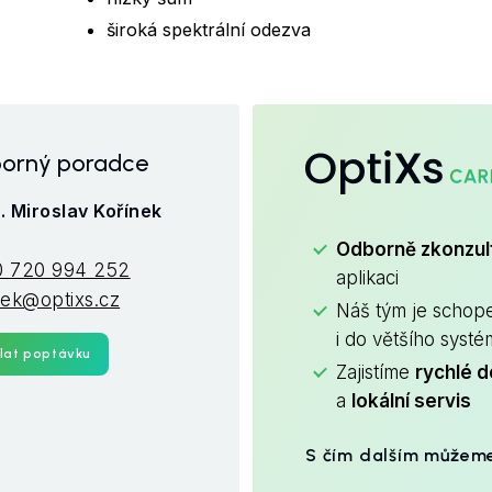
široká spektrální odezva
OptiXs
orný poradce
. Miroslav Kořínek
.
Odborně zkonzu
 720 994 252
aplikaci
nek@optixs.cz
Náš tým je schop
i do většího syst
lat poptávku
Zajistíme
rychlé d
a
lokální servis
S čím dalším můžem