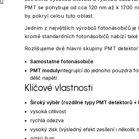
U
PMT se pohybuje od cca 120 nm až k 1700 nm
by pokryl celou tuto oblast.
Jedním z největších výrobců fotonásobičů je
kromě standardních fotonásobičů nabízí také
Rozlišujeme dvě hlavní skupiny PMT detektor
Samostatné fotonásobiče
PMT moduly
integrující do jednoho pouzdra f
dělič napětí
Klíčové vlastnosti
Široký výběr (rozdílné typy PMT detektorů + 
vysoká citlivost
rychlá odezva
vysoký zisk (výsledný efekt zesílení i několik m
nízký šum