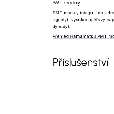
PMT moduly
PMT moduly integrují do jedno
signály), vysokonapěťový napá
dynody).
Přehled Hamamatsu PMT mo
Příslušenství