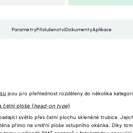
Parametry
Příslušenství
Dokumenty
Aplikace
su
jsou pro přehlednost rozděleny do několika kategori
 čelní ploše (
head-on type
)
padající světlo přes čelní plochu skleněné trubice. Jeji
ěna přímo na vnitřní ploše vstupního okénka. Díky tom