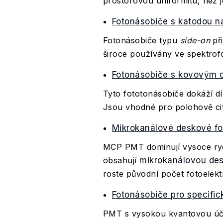
prostorovou uniformitu, než 
Fotonásobiče s katodou na
Fotonásobiče typu
side-on
při
široce používány ve spektrof
Fotonásobiče s kovovým 
Tyto fototonásobiče dokáží d
Jsou vhodné pro polohově cit
Mikrokanálové deskové fo
MCP PMT dominují vysoce ryc
obsahují
mikrokanálovou des
roste původní počet fotoelek
Fotonásobiče pro specific
PMT s vysokou kvantovou účin