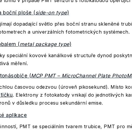
je tomu v případě PMT senzorů s fotokatodou operující
 boční ploše (
side-on type
)
jímají dopadající světlo přes boční stranu skleněné trubi
otometrech a univerzálních fotometrických systémech.
obalem (
metal package type
)
íky speciální kovové kanálkové structuře dynod poskyt
livá měření.
tonásobiče (
MCP PMT – MicroChannel Plate PhotoMul
hlou časovou odezvou (úroveň pikosekund). Místo ko
tičku
. Elektrony z fotokatody vnikají do jednotlivých k
tronů v důsledku procesu sekundární emise.
ké aplikace
ností, PMT se speciálním tvarem trubice, PMT pro měř