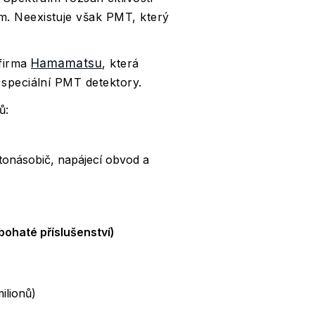
. Neexistuje však PMT, který
 firma
Hamamatsu
, která
 speciální PMT detektory.
ů:
otonásobič, napájecí obvod a
bohaté příslušenství)
ilionů)