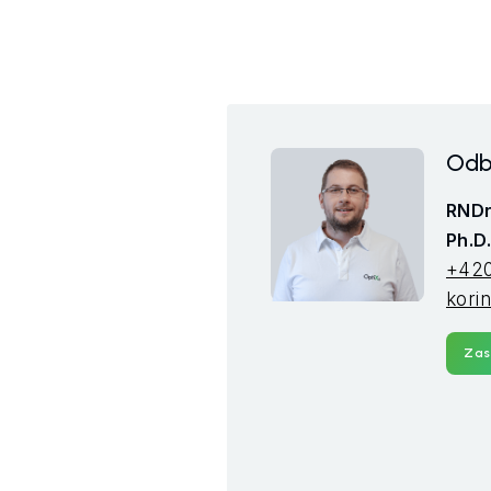
Odb
RNDr
Ph.D
+420
kori
Zas