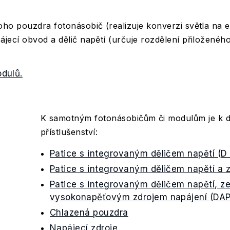
ho pouzdra fotonásobič (realizuje konverzi světla na e
jecí obvod a dělič napětí (určuje rozdělení přiloženého
dulů.
K samotným fotonásobičům či modulům je k di
přístlušenství:
Patice s integrovaným děličem napětí (D 
Patice s integrovaným děličem napětí a 
Patice s integrovaným děličem napětí, z
vysokonapěťovým zdrojem napájení (DAP
Chlazená pouzdra
Napájecí zdroje