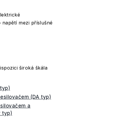
lektrické
 napětí mezi příslušné
spozici široká škála
typ)
zesilovačem (DA typ)
esilovačem a
 typ)