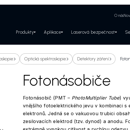
O nás
Nov
Produkty
Aplikace
Laserová bezpečnost
Se
Zabezpečení laserového pracoviště
oskopie
Optická spektroskopie
Detektory záření
Foto
Fotonásobiče
Fotonásobič (PMT –
PhotoMultiplier Tube
) vy
vnějšího fotoelektrického jevu v kombinaci s
elektronů. Jedná se o vakuovou trubici obsah
zesilovacích elektrod (tzv. dynod) a anodu. F
extrémně vysokou citlivost a rychlou odezvu. 