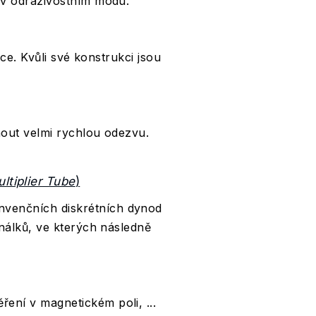
 v odrazivostním módu.
ce. Kvůli své konstrukci jsou
nout velmi rychlou odezvu.
tiplier Tube
)
nvenčních diskrétních dynod
análků, ve kterých následně
ení v magnetickém poli, ...