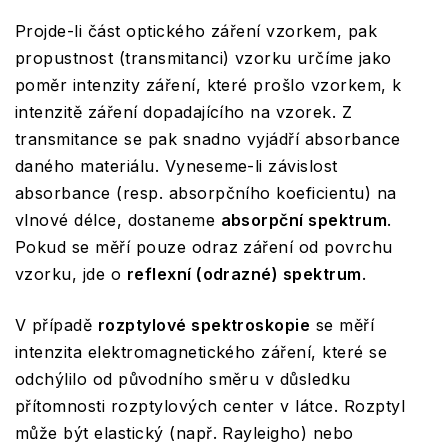
Projde-li část optického záření vzorkem, pak
propustnost (transmitanci) vzorku určíme jako
poměr intenzity záření, které prošlo vzorkem, k
intenzitě záření dopadajícího na vzorek. Z
transmitance se pak snadno vyjádří absorbance
daného materiálu. Vyneseme-li závislost
absorbance (resp. absorpčního koeficientu) na
vlnové délce, dostaneme
absorpční spektrum
.
Pokud se měří pouze odraz záření od povrchu
vzorku, jde o
reflexní (odrazné) spektrum
.
V případě
rozptylové spektroskopie
se měří
intenzita elektromagnetického záření, které se
odchýlilo od původního směru v důsledku
přítomnosti rozptylových center v látce. Rozptyl
může být elastický (např. Rayleigho) nebo