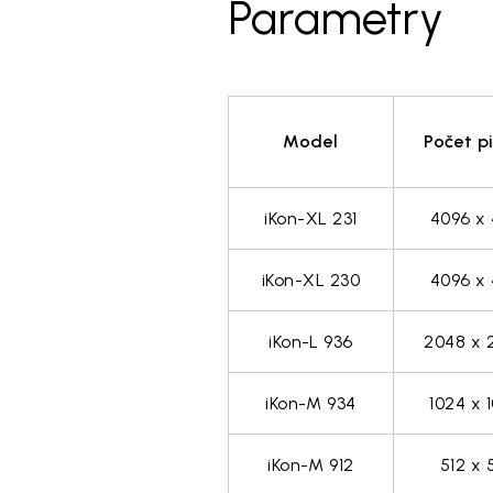
Parametry
Model
Počet p
iKon-XL 231
4096 x 
iKon-XL 230
4096 x 
iKon-L 936
2048 x 
iKon-M 934
1024 x 
iKon-M 912
512 x 