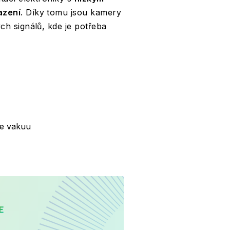
azení
. Díky tomu jsou kamery
h signálů, kde je potřeba
ve vakuu
CARE