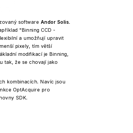
izovaný software
Andor Solis
.
apříklad "Binning CCD -
exibilní a umožňují upravit
menší pixely, tím větší
kladní modifikací je Binning,
 tak, že se chovají jako
ch kombinacích. Navíc jsou
unkce OptAcquire pro
ihovny SDK.