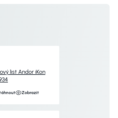
ový list Andor iKon
934
táhnout
Zobrazit