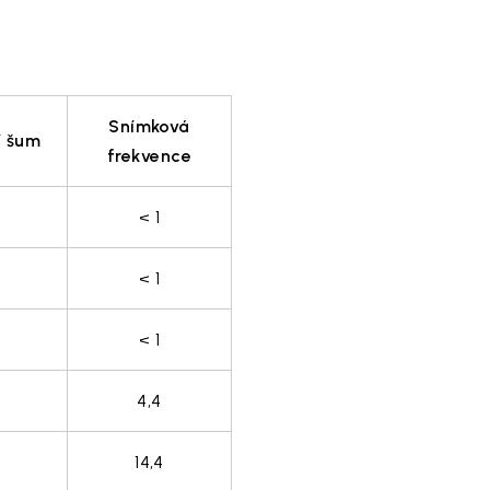
Snímková
í šum
frekvence
< 1
< 1
< 1
4,4
14,4