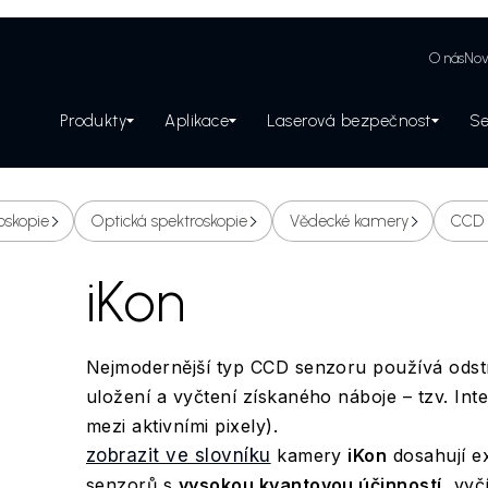
O nás
Nov
Produkty
Aplikace
Laserová bezpečnost
Se
Zabezpečení laserového pracoviště
oskopie
Optická spektroskopie
Vědecké kamery
CCD 
iKon
Nejmodernější typ CCD senzoru používá odst
uložení a vyčtení získaného náboje – tzv. Int
mezi aktivními pixely).
zobrazit ve slovníku
kamery
iKon
dosahují ex
senzorů s
vysokou kvantovou účinností
, vyč