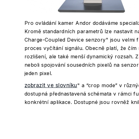
Pro ovládání kamer Andor dodáváme special
Kromě standardních parametrů lze nastavit n
Charge-Coupled Device senzory" jsou velmi fl
proces vyčítání signálu. Obecně platí, že čím 
rozlišení, ale také menší dynamický rozsah. Zá
neboli spojování sousedních pixelů na senzoru
jeden pixel.
zobrazit ve slovníku
" a “crop mode” v různý
dostupná přednastavená schémata v rámci f
konkrétní aplikace. Dostupné jsou rovněž kn