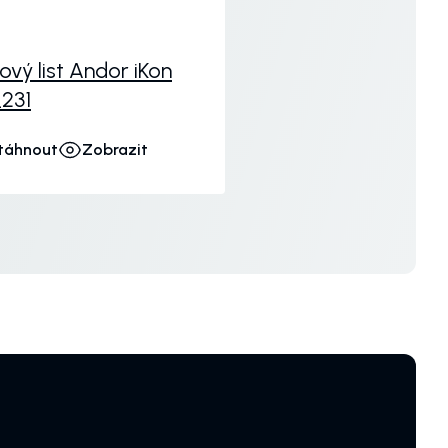
ový list Andor iKon
231
táhnout
Zobrazit