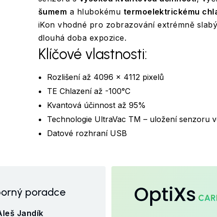
šumem
a hlubokému
termoelektrickému chl
iKon vhodné pro zobrazování extrémně slabýc
dlouhá doba expozice.
Klíčové vlastnosti:
Rozlišení až 4096 x 4112 pixelů
TE Chlazení až -100°C
Kvantová účinnost až 95%
Technologie UltraVac TM – uložení senzoru 
Datové rozhraní USB
OptiXs
orný poradce
Aleš Jandík