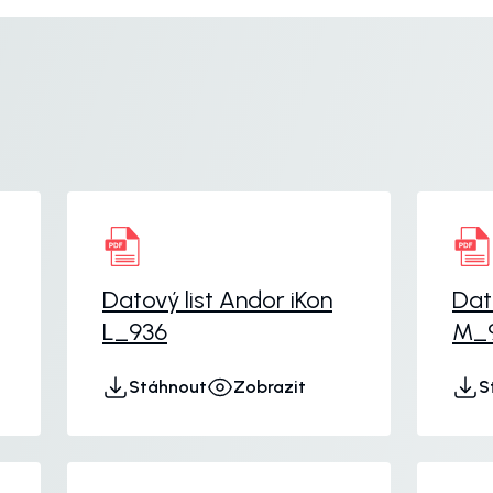
Datový list Andor iKon
Dat
L_936
M_
Stáhnout
Zobrazit
S