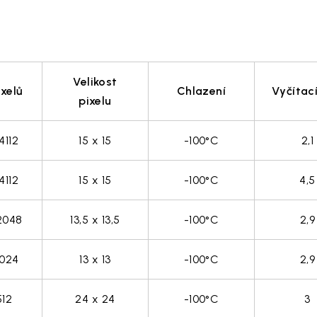
Velikost
ixelů
Chlazení
Vyčítac
pixelu
4112
15 x 15
-100°C
2,1
4112
15 x 15
-100°C
4,5
2048
13,5 x 13,5
-100°C
2,9
1024
13 x 13
-100°C
2,9
512
24 x 24
-100°C
3