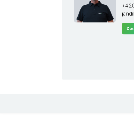
+420
jand
Zas