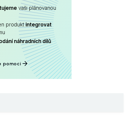
ltujeme
vaši plánovanou
en produkt
integrovat
ému
odání náhradních dílů
e pomoci