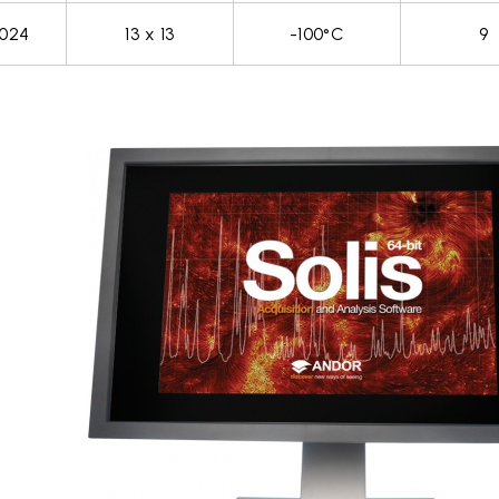
1024
13 x 13
-100°C
9