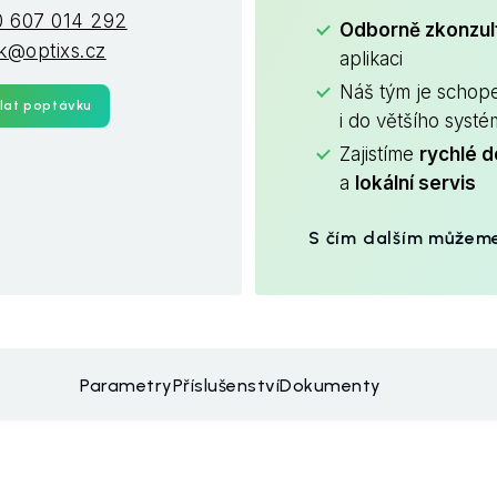
 607 014 292
Odborně zkonzu
ik@optixs.cz
aplikaci
Náš tým je schop
lat poptávku
i do většího syst
Zajistíme
rychlé d
a
lokální servis
S čím dalším můžem
Parametry
Příslušenství
Dokumenty