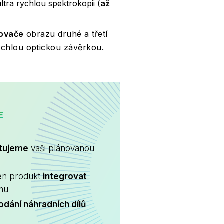
tra rychlou spektrokopii (
až
lovače
obrazu druhé a třetí
ychlou optickou závěrkou.
CARE
ltujeme
vaši plánovanou
en produkt
integrovat
ému
odání náhradních dílů