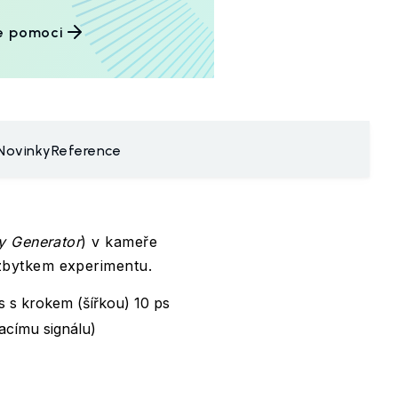
e pomoci
Novinky
Reference
ay Generator
) v kameře
zbytkem experimentu.
s s krokem (šířkou) 10 ps
vacímu signálu)