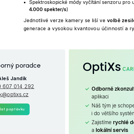
Spektroskopické módy vyčítání senzoru pro ul
4.000 spekter/s
)
Jednotlivé verze kamery se liší ve
volbě zesi
generace a vysokou kvantovou účinností a r
OptiXs
orný poradce
Aleš Jandík
 607 014 292
Odborně zkonzu
ik@optixs.cz
aplikaci
Náš tým je schop
lat poptávku
i do většího syst
Zajistíme
rychlé d
a
lokální servis