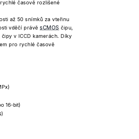
 rychlé časově rozlišené
osti až 50 snímků za vteřinu
osti vděčí právě
sCMOS
čipu,
D
čipy v ICCD kamerách. Díky
jem pro rychlé časově
 MPx)
o 16-bit)
G)