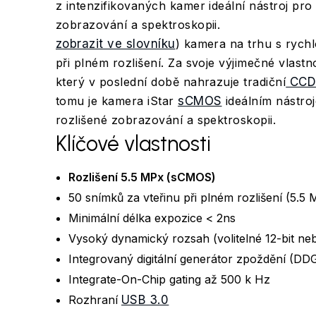
z intenzifikovaných kamer ideální nástroj pro
zobrazování a spektroskopii.
zobrazit ve slovníku
) kamera na trhu s rychl
při plném rozlišení. Za svoje výjimečné vlastn
který v poslední době nahrazuje tradiční
CC
tomu je kamera iStar
sCMOS
ideálním nástro
rozlišené zobrazování a spektroskopii.
Klíčové vlastnosti
Rozlišení 5.5 MPx (sCMOS)
50 snímků za vteřinu při plném rozlišení (5.5
Minimální délka expozice < 2ns
Vysoký dynamický rozsah (volitelné 12-bit neb
Integrovaný digitální generátor zpoždění (DD
Integrate-On-Chip gating až 500 k Hz
Rozhraní
USB 3.0