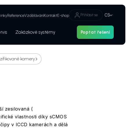
Přihlásit se
CS
inky
Reference
Vzdělávání
Kontakt
E-shop
rvis
Zakázkové systémy
Poptat řešení
Hledat
Bezpečnostní audity a kategorizace laserových zařízení
nzifikované kamery
í zesilovaná (
cifické vlastnosti díky sCMOS
 čipy v ICCD kamerách a dělá