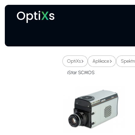
Kryogenní a magnetické systémy
Certifikované ochranné brýle proti laseru
OptiXs
Aplikace
Spektr
iStar SCMOS