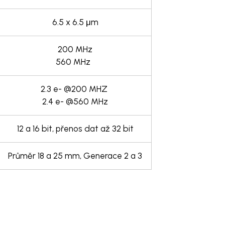
6.5 x 6.5 μm
200 MHz
560 MHz
2.3 e- @200 MHZ
2.4 e- @560 MHz
12 a 16 bit, přenos dat až 32 bit
Průměr 18 a 25 mm, Generace 2 a 3