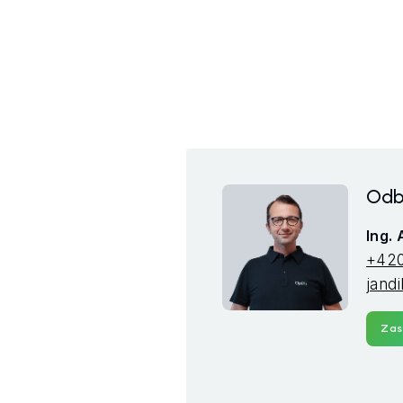
Odb
Ing. 
+420
jand
Zas