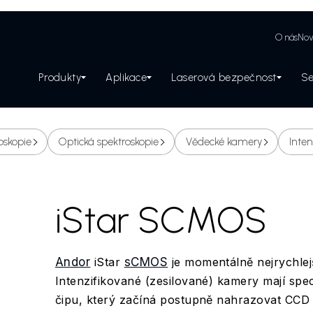
O nás
Nov
Produkty
Aplikace
Laserová bezpečnost
Se
Zabezpečení laserového pracoviště
oskopie
Optická spektroskopie
Vědecké kamery
Inte
iStar SCMOS
Andor
iStar
sCMOS
je momentálně nejrychlejš
Intenzifikované (zesilované) kamery mají spe
čipu, který začíná postupně nahrazovat CCD