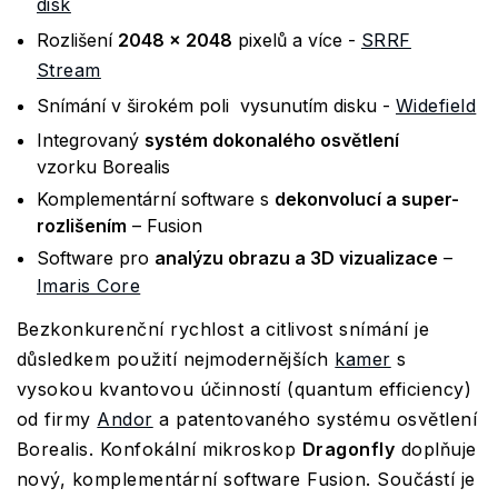
disk
Rozlišení
2048 × 2048
pixelů a více -
SRRF
Stream
Snímání v širokém poli vysunutím disku -
Widefield
Integrovaný
systém dokonalého osvětlení
vzorku Borealis
Komplementární software s
dekonvolucí a super-
rozlišením
– Fusion
Software pro
analýzu obrazu a 3D vizualizace
–
Imaris Core
Bezkonkurenční rychlost a citlivost snímání je
důsledkem použití nejmodernějších
kamer
s
vysokou kvantovou účinností (quantum efficiency)
od firmy
Andor
a patentovaného systému osvětlení
Borealis. Konfokální mikroskop
Dragonfly
doplňuje
nový, komplementární software Fusion. Součástí je