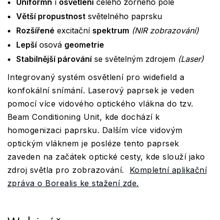
Uniformn
í
osvětlení
celého zorného pole
Větší propustnost
světelného paprsku
Rozšířené
excitační
spektrum
(NIR zobrazování)
Lepší
osová
geometrie
Stabilnější párování
se světelným zdrojem
(Laser)
Integrovaný systém osvětlení pro widefield a
konfokální snímání. Laserový paprsek je veden
pomocí více vidového optického vlákna do tzv.
Beam Conditioning Unit, kde dochází k
homogenizaci paprsku. Dalším více vidovým
optickým vláknem je posléze tento paprsek
zaveden na začátek optické cesty, kde slouží jako
zdroj světla pro zobrazování.
Kompletní aplikační
zpráva o Borealis ke stažení zde.