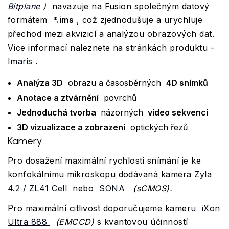
Bitplane
)
navazuje na Fusion společným datový
formátem
*.ims
, což zjednodušuje a urychluje
přechod mezi akvizicí a analýzou obrazových dat.
Více informací naleznete na stránkách produktu -
Imaris
.
Analýza 3D
obrazu a časosběrných
4D snímků
Anotace a ztvárnění
povrchů
Jednoduchá tvorba
názorných
video sekvencí
3D vizualizace a zobrazení
optických řezů
Kamery
Pro dosažení maximální rychlosti snímání je ke
konfokálnímu mikroskopu dodávaná kamera
Zyla
4.2 / ZL41 Cell
nebo
SONA
(sCMOS).
Pro maximální citlivost doporučujeme kameru
iXon
Ultra 888
(EMCCD)
s kvantovou účinností