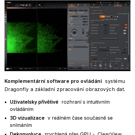
Komplementární software pro ovládání
systému
Dragonfly a základní zpracování obrazových dat.
Uživatelsky přívětivé
rozhraní s intuitivním
ovládáním
3D vizualizace
v reálném čase současně se
snímáním
Dekonvoluce
zrychlená přes GPU -
ClearView