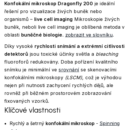
Konfokální mikroskop Dragonfly 200
je ideální
řešení pro vizualizace živých buněk nebo
organismů –
live cell imaging
Mikroskopie živých
buněk, neboli live cell imaging je oblíbená metoda v
oblasti
buněčné biologie
.
zobrazit ve slovníku
.
Díky vysoké
rychlosti snímání a extrémní citlivosti
detektorů
jsou toxické účinky světla a
bleaching
fluoroforů redukovány. Doba pořízení kvalitního
snímku je minimální ve
srovnání
se skenovacími
konfokálními mikroskopy
(LSCM)
, což je výhodou
nejen při nutnosti zachycení rychlých dějů, ale
rovněž při běžném prostorovém zobrazování
fixovaných vzorků.
Klíčové vlastnosti
Rychlý a šetrný
konfokální mikroskop
-
Spinning