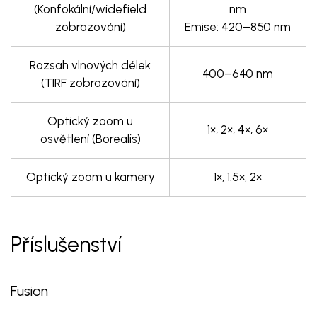
(Konfokální/widefield
nm
zobrazování)
Emise: 420–850 nm
Rozsah vlnových délek
400–640 nm
(TIRF zobrazování)
Optický zoom u
1×, 2×, 4×, 6×
osvětlení (Borealis)
Optický zoom u kamery
1×, 1.5×, 2×
Příslušenství
Fusion