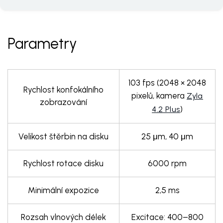
Parametry
103 fps (2048 × 2048
Rychlost konfokálního
pixelů, kamera
Zyla
zobrazování
)
4.2 Plus
Velikost štěrbin na disku
25 μm, 40 μm
Rychlost rotace disku
6000 rpm
Minimální expozice
2,5 ms
Rozsah vlnových délek
Excitace: 400–800