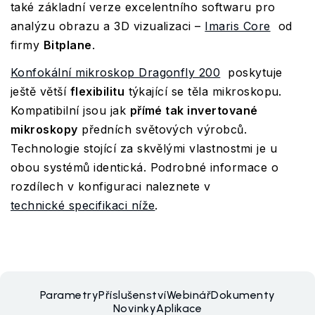
také základní verze excelentního softwaru pro
analýzu obrazu a 3D vizualizaci –
Imaris Core
od
firmy
Bitplane
.
Konfokální mikroskop Dragonfly 200
poskytuje
ještě větší
flexibilitu
týkající se těla mikroskopu.
Kompatibilní jsou jak
přímé tak invertované
mikroskopy
předních světových výrobců.
Technologie stojící za skvělými vlastnostmi je u
obou systémů identická. Podrobné informace o
rozdílech v konfiguraci naleznete v
technické specifikaci níže
.
Parametry
Příslušenství
Webinář
Dokumenty
Novinky
Aplikace