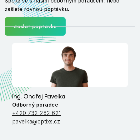
Spojte se s naším odborným poradcem, nebo
zašlete rovnou poptávku.
Zaslat poptávku
Ing. Ondřej Pavelka
Odborný poradce
+420 732 282 621
pavelka@optixs.cz