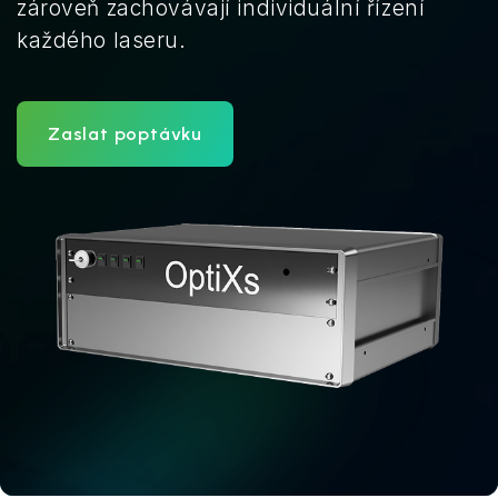
zároveň zachovávají individuální řízení
každého laseru.
Zaslat poptávku