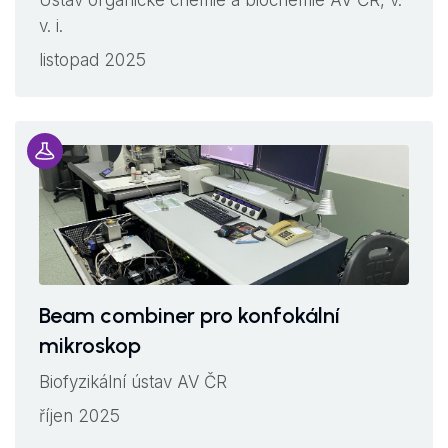
Ústav organické chemie a biochemie AV ČR, v.
v. i.
listopad 2025
Beam combiner pro konfokální
mikroskop
Biofyzikální ústav AV ČR
říjen 2025