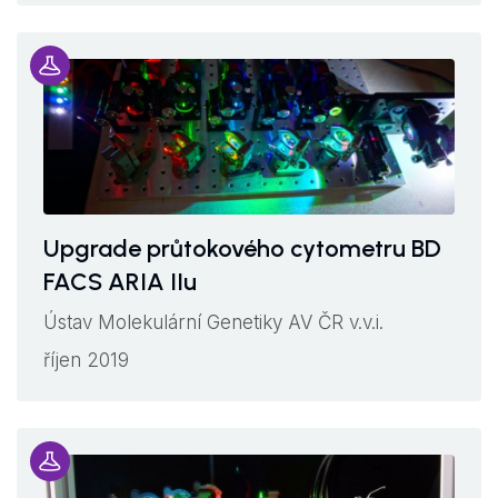
Upgrade průtokového cytometru BD
FACS ARIA IIu
Ústav Molekulární Genetiky AV ČR v.v.i.
říjen 2019