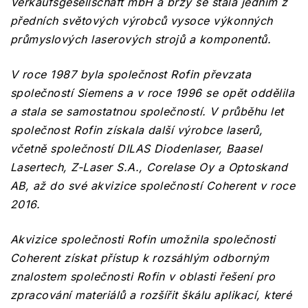
Verkaufsgesellschaft mbH a brzy se stala jedním z
předních světových výrobců vysoce výkonných
průmyslových laserových strojů a komponentů.
V roce 1987 byla společnost Rofin převzata
společností Siemens a v roce 1996 se opět oddělila
a stala se samostatnou společností. V průběhu let
společnost Rofin získala další výrobce laserů,
včetně společností DILAS Diodenlaser, Baasel
Lasertech, Z-Laser S.A., Corelase Oy a Optoskand
AB, až do své akvizice společností Coherent v roce
2016.
Akvizice společnosti Rofin umožnila společnosti
Coherent získat přístup k rozsáhlým odborným
znalostem společnosti Rofin v oblasti řešení pro
zpracování materiálů a rozšířit škálu aplikací, které