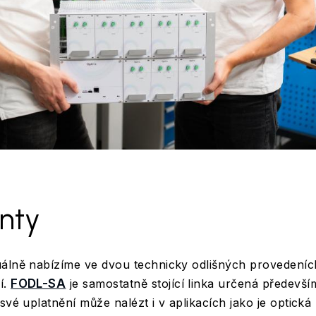
nty
uálně nabízíme ve dvou technicky odlišných provedení
í.
FODL-SA
je samostatně stojící linka určená předevší
své uplatnění může nalézt i v aplikacích jako je optická