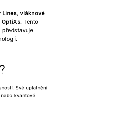
y Lines, vláknové
i OptiXs
. Tento
a představuje
ologií.
?
ností. Své uplatnění
ie nebo kvantové