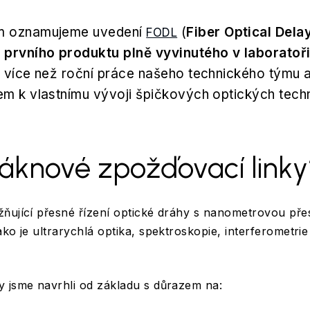
ím oznamujeme uvedení
(
Fiber Optical Dela
FODL
,
prvního produktu plně vyvinutého v laboratoř
m více než roční práce našeho technického týmu 
em k vlastnímu vývoji špičkových optických techn
láknové zpožďovací linky
ňující přesné řízení optické dráhy s nanometrovou přes
ako je ultrarychlá optika, spektroskopie, interferometr
y jsme navrhli od základu s důrazem na: