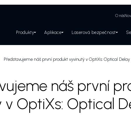
O nás
Nov
Produkty
Aplikace
Laserová bezpečnost
Se
Zabezpečení laserového pracoviště
Představujeme náš první produkt vyvinutý v OptiXs: Optical Delay
vujeme náš první pr
ý v OptiXs: Optical D