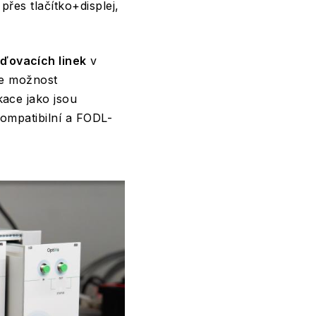
přes tlačítko+displej,
ďovacích linek
v
je možnost
kace jako jsou
kompatibilní a FODL-