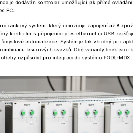
nce je dodáván kontroler umožňující jak přímé ovládání 
řes PC.
rní rackový systém, který umožňuje zapojení
až 8 zpož
ný kontroler s připojením přes ethernet či USB zajišťu
růmyslové automatizace. Systém je tak vhodný pro apli
kombinace laserových svazků. Obě varianty linek jsou 
 potřeby uzpůsobit pro integraci do systému FODL-MDX.