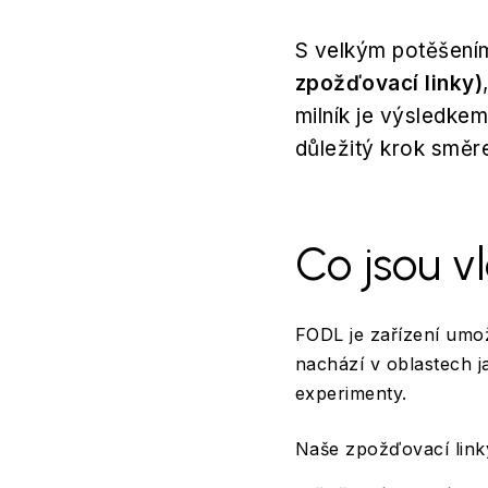
S velkým potěšen
zpožďovací linky)
milník je výsledke
důležitý krok směr
Co jsou v
FODL je zařízení umož
nachází v oblastech j
experimenty.
Naše zpožďovací link