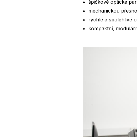
špičkové optické pa
mechanickou přesnost
rychlé a spolehlivé 
kompaktní, modulárn