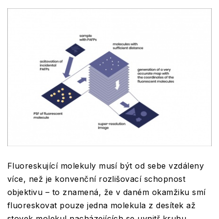
Fluoreskující molekuly musí být od sebe vzdáleny
více, než je konvenční rozlišovací schopnost
objektivu – to znamená, že v daném okamžiku smí
fluoreskovat pouze jedna molekula z desítek až
stovek molekul nacházejících se uvnitř kruhu,