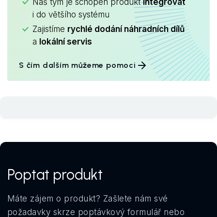
Náš tým je schopen produkt
integrovat
i do většího systému
Zajistíme
rychlé dodání náhradních dílů
a
lokální servis
S čím dalším můžeme pomoci
Poptat produkt
Máte zájem o produkt? Zašlete nám své
požadavky skrze poptávkový formulář nebo