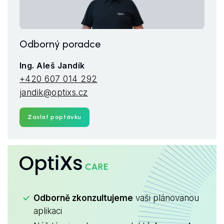
Odborný poradce
Ing. Aleš Jandík
+420 607 014 292
jandik@optixs.cz
Zaslat poptávku
OptiXs
CARE
Odborně zkonzultujeme
vaši plánovanou
aplikaci