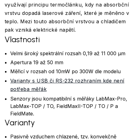
využívají principu termočlánku, kdy na absorbční
vrstvu dopadá laserové záření, které je měněno v
teplo. Mezi touto absorbční vrstvou a chladičem
pak vzniká elektrické napětí.
Vlastnosti
Velmi široký spektrální rozsah 0,19 až 11 000 µm
Apertura 19 až 50 mm
Měřicí v rozsah od 10mW po 300W dle modelu
Varianty s USB či RS-232 rozhraním kde není
potřeba měřák
Senzory jsou kompatibilní s měřáky LabMax-Pro,
LabMax-TOP / TO, FieldMaxII-TOP / TO / P a
FieldMate.
Varianty
Pasivně vzduchem chlazené, tzv. konvekčně