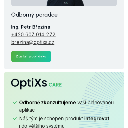
Odborný poradce
Ing. Petr Březina
+420 607 014 272
brezina@optixs.cz
Zaslat poptávku
OptiXs
CARE
Odborně zkonzultujeme
vaši plánovanou
aplikaci
Náš tým je schopen produkt
integrovat
i do většího systému