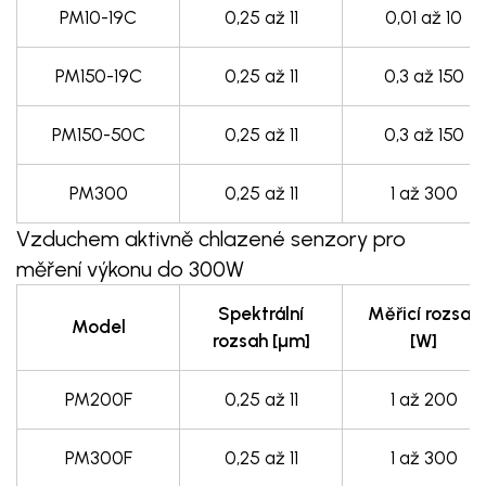
PM10-19C
0,25 až 11
0,01 až 10
PM150-19C
0,25 až 11
0,3 až 150
PM150-50C
0,25 až 11
0,3 až 150
PM300
0,25 až 11
1 až 300
Vzduchem aktivně chlazené senzory pro
měření výkonu do 300W
Spektrální
Měřicí rozsah
Model
rozsah [µm]
[W]
PM200F
0,25 až 11
1 až 200
PM300F
0,25 až 11
1 až 300