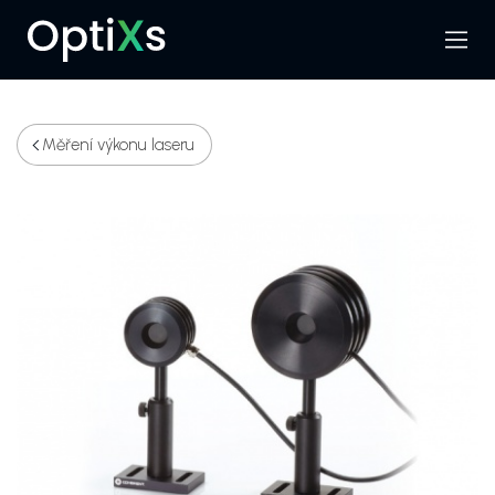
Menu
Hledat
Měření výkonu laseru