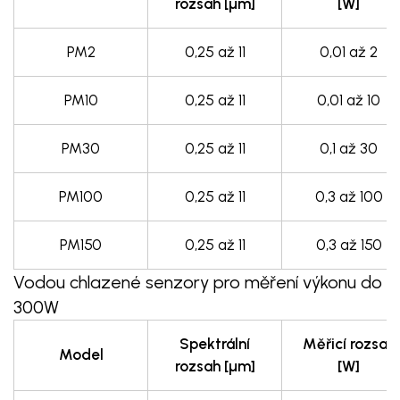
rozsah [µm]
[W]
PM2
0,25 až 11
0,01 až 2
PM10
0,25 až 11
0,01 až 10
PM30
0,25 až 11
0,1 až 30
PM100
0,25 až 11
0,3 až 100
PM150
0,25 až 11
0,3 až 150
Vodou chlazené senzory pro měření výkonu do
300W
Spektrální
Měřicí rozsah
Model
rozsah [µm]
[W]