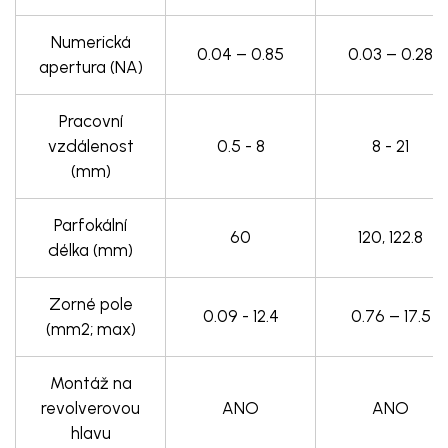
Numerická
0.04 – 0.85
0.03 – 0.28
apertura (NA)
Pracovní
vzdálenost
0.5 - 8
8 - 21
(mm)
Parfokální
60
120, 122.8
délka (mm)
Zorné pole
0.09 - 12.4
0.76 – 17.5
(mm2; max)
Montáž na
revolverovou
ANO
ANO
hlavu