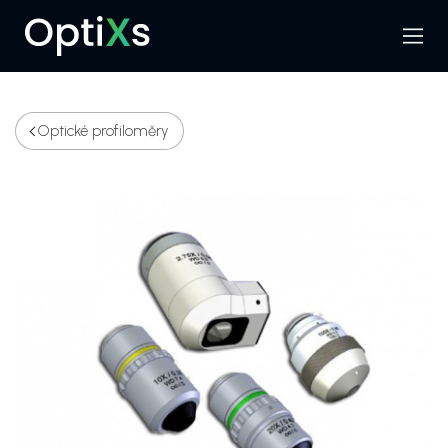
Menu
Hledat
Optické profiloměry