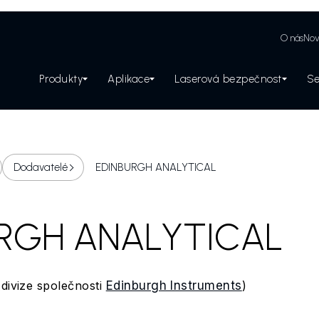
O nás
Nov
Produkty
Aplikace
Laserová bezpečnost
Se
Zabezpečení laserového pracoviště
Dodavatelé
EDINBURGH ANALYTICAL
RGH ANALYTICAL
(divize společnosti
Edinburgh Instruments
)