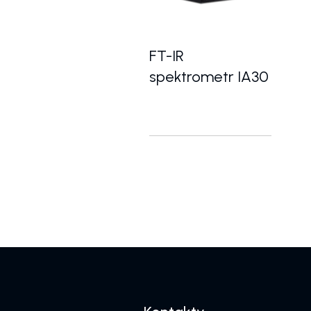
FT-IR
spektrometr IA30
Výkonný FT-IR spektrometr 