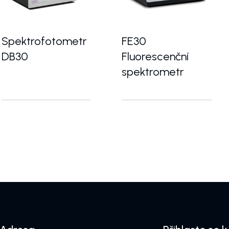
Spektrofotometr
FE30
DB30
Fluorescenční
spektrometr
pro analytické a výzkumné aplikace
Dvoupaprskový UV-VIS spektrofotometr pro vysoce p
FE30 je stolní fluorescen