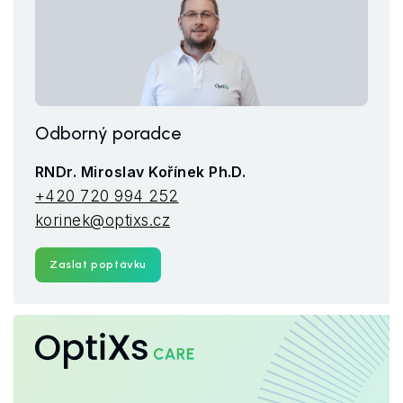
Odborný poradce
RNDr. Miroslav Kořínek Ph.D.
+420 720 994 252
korinek@optixs.cz
Zaslat poptávku
OptiXs
CARE