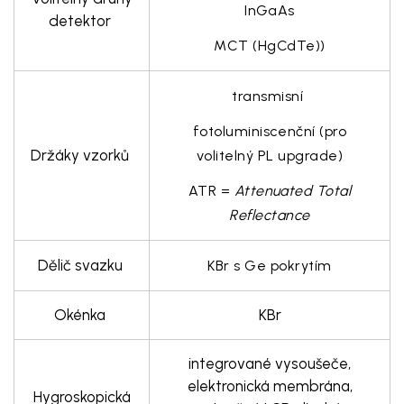
InGaAs
detektor
MCT (HgCdTe))
transmisní
fotoluminiscenční (pro
Držáky vzorků
volitelný PL upgrade)
ATR =
Attenuated Total
Reflectance
Dělič svazku
KBr s Ge pokrytím
Okénka
KBr
integrované vysoušeče,
elektronická membrána,
Hygroskopická