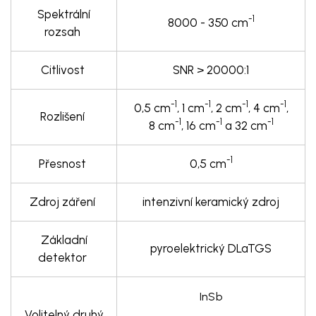
Spektrální
-1
8000 - 350 cm
rozsah
Citlivost
SNR > 20000:1
-1
-1
-1
-1
0,5
cm
, 1
cm
, 2
cm
, 4
cm
,
Rozlišení
-1
-1
-1
8
cm
, 16
cm
a 32
cm
-1
Přesnost
0,5
cm
Zdroj záření
intenzivní keramický zdroj
Základní
pyroelektrický DLaTGS
detektor
InSb
Volitelný druhý