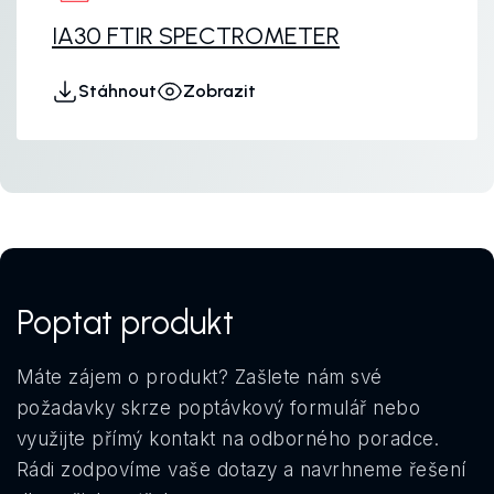
IA30 FTIR SPECTROMETER
Stáhnout
Zobrazit
Poptat produkt
Máte zájem o produkt? Zašlete nám své
požadavky skrze poptávkový formulář nebo
využijte přímý kontakt na odborného poradce.
Rádi zodpovíme vaše dotazy a navrhneme řešení