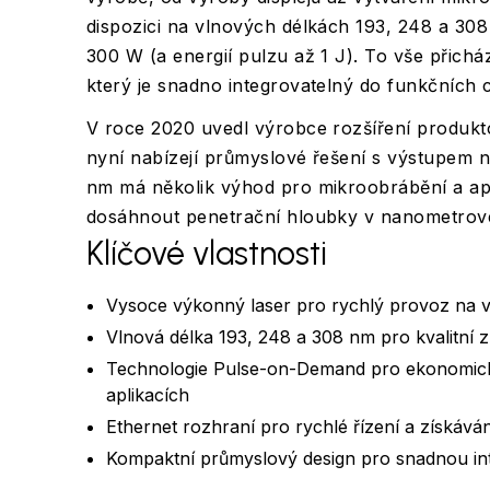
dispozici na vlnových délkách 193, 248 a 3
300 W (a energií pulzu až 1 J). To vše přich
který je snadno integrovatelný do funkčních c
V roce 2020 uvedl výrobce rozšíření produkt
nyní nabízejí průmyslové řešení s výstupem 
nm má několik výhod pro mikroobrábění a apl
dosáhnout penetrační hloubky v nanometrov
Klíčové vlastnosti
Vysoce výkonný laser pro rychlý provoz na 
Vlnová délka 193, 248 a 308 nm pro kvalitní z
Technologie Pulse-on-Demand pro ekonomické v
aplikacích
Ethernet rozhraní pro rychlé řízení a získáv
Kompaktní průmyslový design pro snadnou in