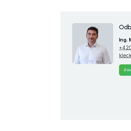
Odb
Ing.
+420
klec
Zas