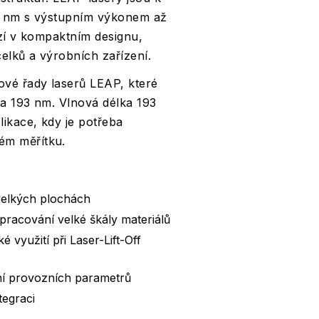
08 nm s výstupním výkonem až
ází v kompaktním designu,
elků a výrobních zařízení.
ové řady laserů LEAP, které
na 193 nm. Vlnová délka 193
ikace, kdy je potřeba
ém měřítku.
velkých plochách
pracování velké škály materiálů
yužití při Laser-Lift-Off
ání provozních parametrů
tegraci