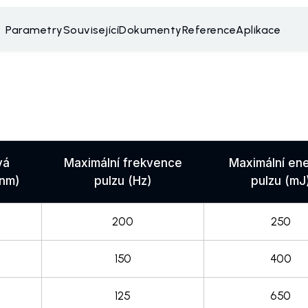
Parametry
Související
Dokumenty
Reference
Aplikace
vá
Maximální frekvence
Maximální ene
(nm)
pulzu (Hz)
pulzu (mJ
200
250
150
400
125
650