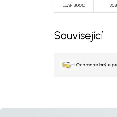
LEAP 300С
308
Související
Ochranné brýle p