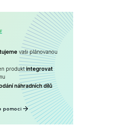
CARE
ltujeme
vaši plánovanou
en produkt
integrovat
ému
odání náhradních dílů
e pomoci