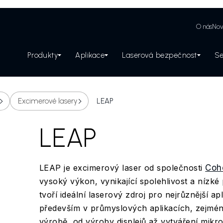
O nás
Nov
Produkty
Aplikace
Laserová bezpečnost
Se
Zabezpečení laserového pracoviště
Excimerové lasery
LEAP
LEAP
LEAP je excimerový laser od společnosti
Coh
vysoký výkon, vynikající spolehlivost a nízk
tvoří ideální laserový zdroj pro nejrůznější a
především v průmyslových aplikacích, zejmé
výrobě, od výroby displejů až vytváření mikro