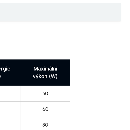
rgie
Maximální
)
výkon (W)
50
60
80