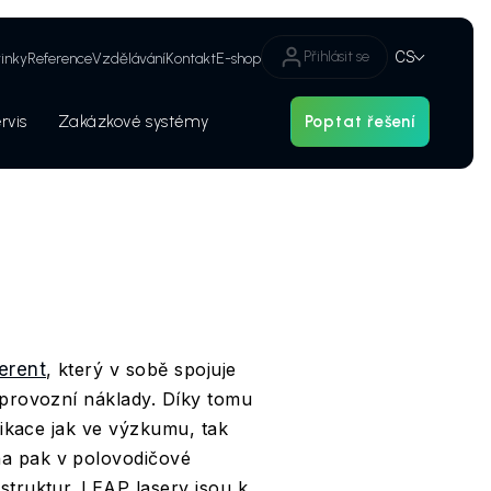
Přihlásit se
CS
inky
Reference
Vzdělávání
Kontakt
E-shop
rvis
Zakázkové systémy
Poptat řešení
Hledat
Bezpečnostní audity a kategorizace laserových zařízení
erent
, který v sobě spojuje
é provozní náklady. Díky tomu
plikace jak ve výzkumu, tak
na pak v polovodičové
struktur. LEAP lasery jsou k