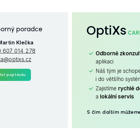
OptiXs
orný poradce
 Martin Klečka
 607 014 278
Odborně zkonzu
ka@optixs.cz
aplikaci
Náš tým je schop
lat poptávku
i do většího syst
Zajistíme
rychlé d
a
lokální servis
S čím dalším můžem