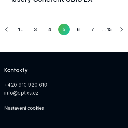
Další
ozí
1 ...
3
4
5
6
7
... 15
Kontakty
+420 910 920 610
info@optixs.cz
Nastavení cookies