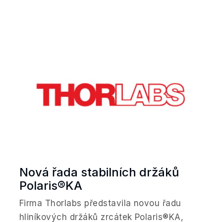
Nová řada stabilních držáků
Polaris®KA
Firma Thorlabs představila novou řadu
hliníkových držáků zrcátek Polaris®KA,