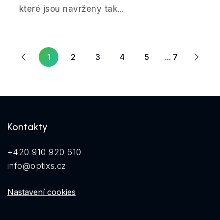
které jsou navrženy tak...
Další
dchozí
1
2
3
4
5
... 7
Kontakty
+420 910 920 610
info@optixs.cz
Nastavení cookies