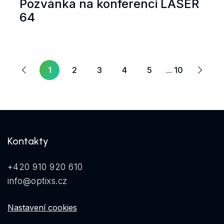
Pozvánka na konferenci LASER
64
Další
dchozí
1
2
3
4
5
... 10
Kontakty
+420 910 920 610
info@optixs.cz
Nastavení cookies