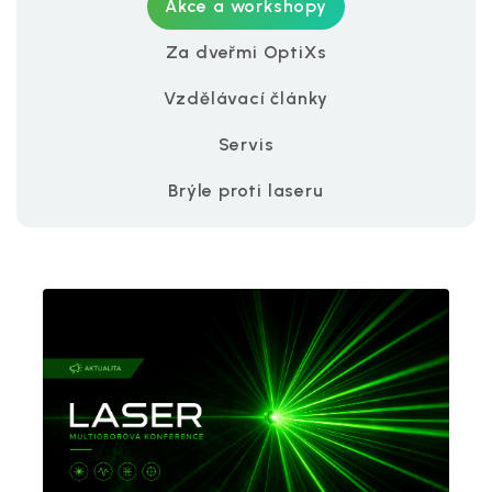
Akce a workshopy
Za dveřmi OptiXs
Vzdělávací články
Servis
Brýle proti laseru