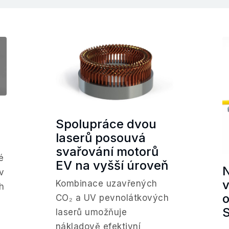
Spolupráce dvou
laserů posouvá
svařování motorů
é
EV na vyšší úroveň
 v
Kombinace uzavřených
h
o
CO₂ a UV pevnolátkových
laserů umožňuje
nákladově efektivní