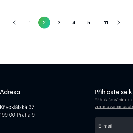
Další
dchozí
1
2
3
4
5
... 11
Adresa
Přihlaste se 
*Přihlašováním k 
zpracováním osob
Křivoklátská 37
199 00 Praha 9