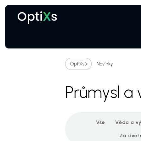
Kryogenní a magnetické systémy
Certifikované ochranné brýle proti laseru
OptiXs
Novinky
Průmysl a
Vše
Věda a v
Za dveř