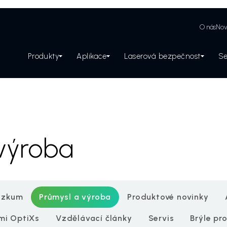
O nás
Nov
Produkty
Aplikace
Laserová bezpečnost
Se
Zabezpečení laserového pracoviště
 výroba
ýzkum
Průmysl a výroba
Produktové novinky
mi OptiXs
Vzdělávací články
Servis
Brýle pro