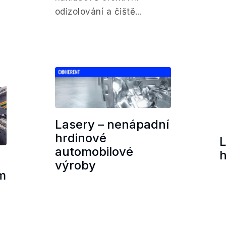
odizolování a čiště...
Lasery – nenápadní
hrdinové
L
automobilové
h
výroby
m