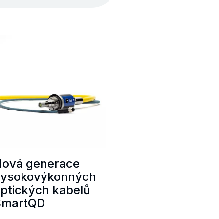
Nová generace
vysokovýkonných
ptických kabelů
SmartQD