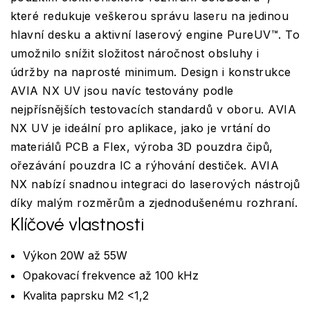
které redukuje veškerou správu laseru na jedinou
hlavní desku a aktivní laserový engine PureUV™. To
umožnilo snížit složitost náročnost obsluhy i
údržby na naprosté minimum. Design i konstrukce
AVIA NX UV jsou navíc testovány podle
nejpřísnějších testovacích standardů v oboru. AVIA
NX UV je ideální pro aplikace, jako je vrtání do
materiálů PCB a Flex, výroba 3D pouzdra čipů,
ořezávání pouzdra IC a rýhování destiček. AVIA
NX nabízí snadnou integraci do laserových nástrojů
díky malým rozměrům a zjednodušenému rozhraní.
Klíčové vlastnosti
Výkon 20W až 55W
Opakovací frekvence až 100 kHz
Kvalita paprsku M2 <1,2