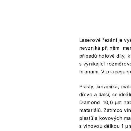
Laserové řezání je vy
nevzniká při něm mec
případů hotové díly, 
s vynikající rozměrov
hranami. V procesu se
Plasty, keramika, mate
dřevo a další, se ide
Diamond 10,6 μm nabí
materiálů. Zatímco v
plastů a kovových mat
s vlnovou délkou 1 μm