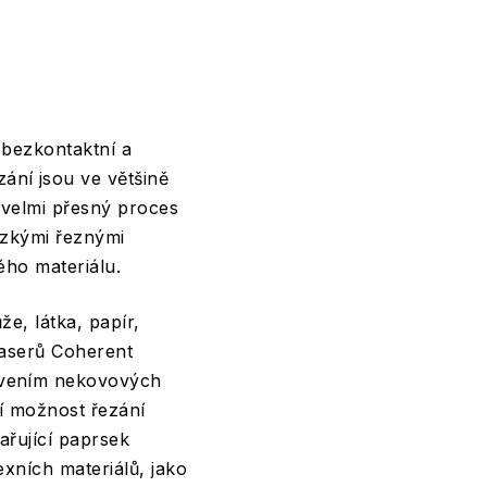
 bezkontaktní a
ání jsou ve většině
e velmi přesný proces
úzkými řeznými
ého materiálu.
že, látka, papír,
laserů Coherent
avením nekovových
í možnost řezání
ařující paprsek
exních materiálů, jako