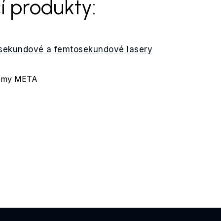
í produkty:
osekundové a femtosekundové lasery
stémy META