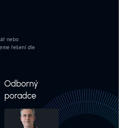
lář nebo
eme řešení dle
Odborný
poradce