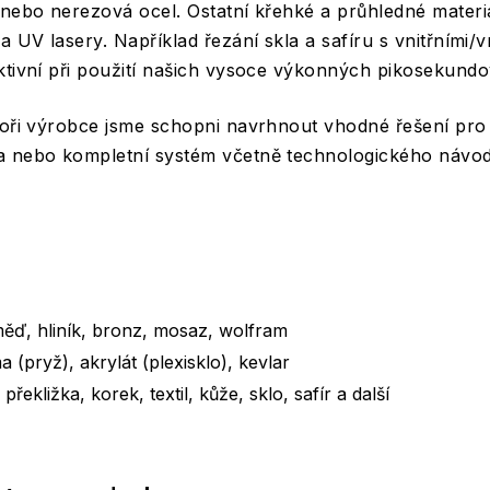
nebo nerezová ocel. Ostatní křehké a průhledné materiály
a UV lasery. Například řezání skla a safíru s vnitřními/
ktivní při použití našich vysoce výkonných pikosekundo
toři výrobce jsme schopni navrhnout vhodné řešení pro
a nebo kompletní systém včetně technologického návo
:
měď, hliník, bronz, mosaz, wolfram
 (pryž), akrylát (plexisklo), kevlar
 překližka, korek, textil, kůže, sklo, safír a další