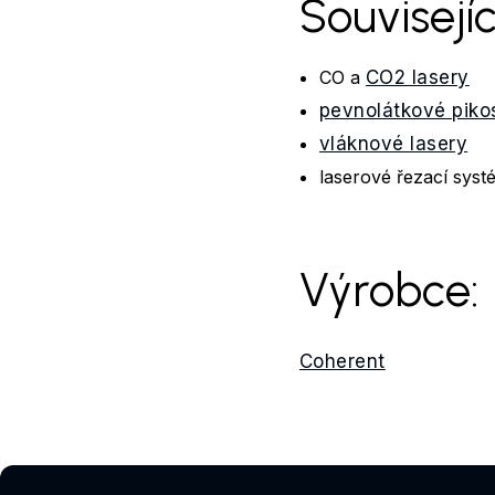
Souvisejíc
CO a
CO2 lasery
pevnolátkové pik
vláknové lasery
laserové řezací sy
Výrobce:
Coherent