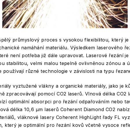
spělý průmyslový proces s vysokou flexibilitou, který je
hanické namáhání materiálu. Výsledkem laserového řez
které není potřeba již dále upravovat. Laserové řezání j
ou stabilitou, velmi malou tepelně ovlivněnou zónou a 
 používají různé technologie v závislosti na typu řezan
riály vyztužené vlákny a organické materiály, jako je ků
álně zpracovávají pomocí CO2 laserů. Vlnová délka CO2 
zí optimální absorpci pro řezání odpařováním nebo t
lnová délka 10,6 μm laserů Coherent Diamond CO2 nabíz
eriálů, vláknové lasery Coherent HighLight řady FL vyz
, který je optimální pro řezání kovů včetně vysoce refl