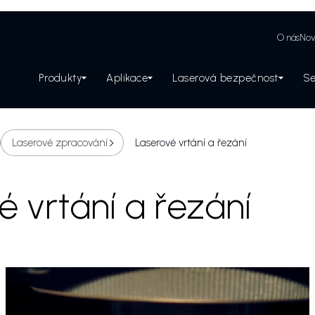
O nás
Nov
Produkty
Aplikace
Laserová bezpečnost
Se
Zabezpečení laserového pracoviště
Laserové zpracování
Laserové vrtání a řezání
é vrtání a řezání