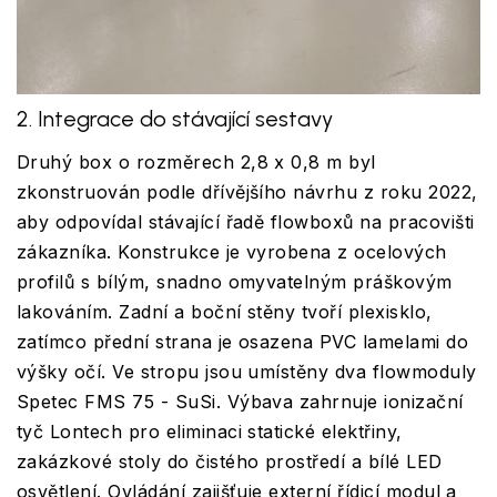
2. Integrace do stávající sestavy
Druhý box o rozměrech 2,8 x 0,8 m byl
zkonstruován podle dřívějšího návrhu z roku 2022,
aby odpovídal stávající řadě flowboxů na pracovišti
zákazníka. Konstrukce je vyrobena z ocelových
profilů s bílým, snadno omyvatelným práškovým
lakováním. Zadní a boční stěny tvoří plexisklo,
zatímco přední strana je osazena PVC lamelami do
výšky očí. Ve stropu jsou umístěny dva flowmoduly
Spetec FMS 75 - SuSi. Výbava zahrnuje ionizační
tyč Lontech pro eliminaci statické elektřiny,
zakázkové stoly do čistého prostředí a bílé LED
osvětlení. Ovládání zajišťuje externí řídicí modul a