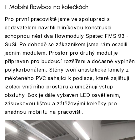
1. Mobilní flowbox na kolečkách
Pro první pracoviště jsme ve spolupráci s
dodavatelem navrhli hliníkovou konstrukci
schopnou nést dva flowmoduly Spetec FMS 93 -
SuSi. Po dohodě se zákazníkem jsme rám osadili
jedním modulem. Prostor pro druhý modul je
připraven pro budoucí rozšíření a dočasně vyplněn
polykarbonátem. Stěny tvoří antistatické lamely z
měkčeného PVC sahající k podlaze, které zajišťují
izolaci vnitřního prostoru a umožňují vstup
obsluhy. Box je dále vybaven LED osvětlením,
zásuvkovou lištou a zátěžovými kolečky pro
snadnou mobilitu na pracovišti.