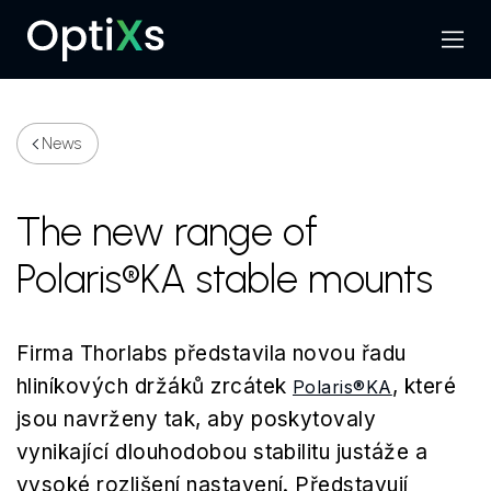
Menu
Search
News
The new range of
Polaris®KA stable mounts
Firma Thorlabs představila novou řadu
hliníkových držáků zrcátek
, které
Polaris®KA
jsou navrženy tak, aby poskytovaly
vynikající dlouhodobou stabilitu justáže a
vysoké rozlišení nastavení. Představují