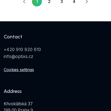
1
2
3
4
Contact
+420 910 920 610
info@optixs.cz
Cookies settings
Address
Křivoklátská 37
199 00 Praha 9